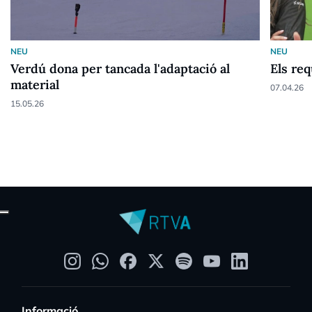
NEU
NEU
Verdú dona per tancada l'adaptació al
Els re
material
07.04.26
15.05.26
Informació