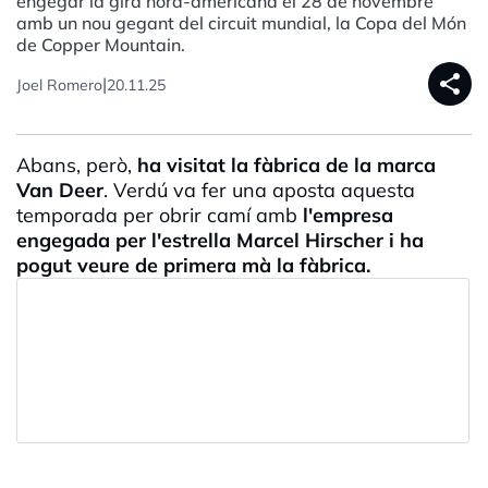
engegar la gira nord-americana el 28 de novembre
amb un nou gegant del circuit mundial, la Copa del Món
de Copper Mountain.
share
|
Joel Romero
20.11.25
Abans, però,
ha visitat la fàbrica de la marca
Van Deer
. Verdú va fer una aposta aquesta
temporada per obrir camí amb
l'empresa
engegada per l'estrella Marcel Hirscher i ha
pogut veure de primera mà la fàbrica.