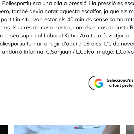
l Poliesportiu era una olla a pressió, i la pressió és esc
 però, també devia notar aquesta escalfor, ja que els 
 partit in situ, van estar els 40 minuts sense samarret
cos il·lustres de casa nostra, com és el cas de Justo Ru
 el seu suport al Laboral Kutxa.Ara tocarà viatjar a
liesportiu tornar a rugir d'aquí a 15 dies. L'1 de nov
rn andorrà.Informa: C.Sanjuan / L.Calvo Imatge: L.Calvo