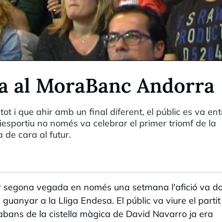
ega al MoraBanc Andorra
t i que ahir amb un final diferent, el públic es va en
oliesportiu no només va celebrar el primer triomf de la
de cara al futur.
r segona vegada en només una setmana l'afició va d
guanyar a la Lliga Endesa. El públic va viure el parti
 abans de la cistella màgica de David Navarro ja era