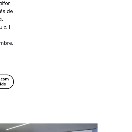
alfor
més de
a.
iz. I
embre,