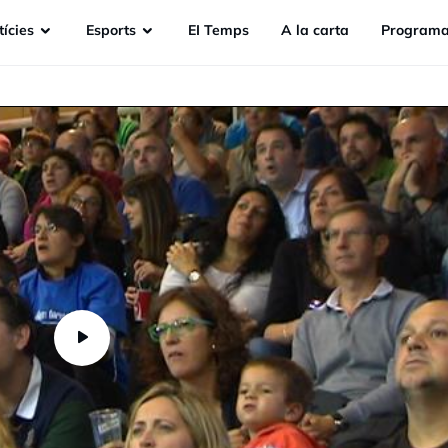
ícies
Esports
EI Temps
A la carta
Programa