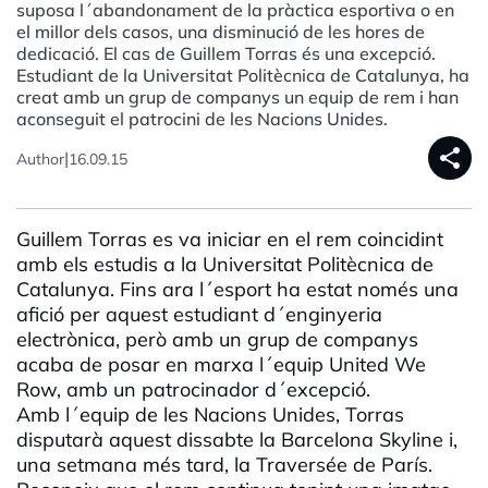
suposa l´abandonament de la pràctica esportiva o en
el millor dels casos, una disminució de les hores de
dedicació. El cas de Guillem Torras és una excepció.
Estudiant de la Universitat Politècnica de Catalunya, ha
creat amb un grup de companys un equip de rem i han
aconseguit el patrocini de les Nacions Unides.
share
|
Author
16.09.15
Guillem Torras es va iniciar en el rem coincidint
amb els estudis a la Universitat Politècnica de
Catalunya. Fins ara l´esport ha estat només una
afició per aquest estudiant d´enginyeria
electrònica, però amb un grup de companys
acaba de posar en marxa l´equip United We
Row, amb un patrocinador d´excepció.
Amb l´equip de les Nacions Unides, Torras
disputarà aquest dissabte la Barcelona Skyline i,
una setmana més tard, la Traversée de París.