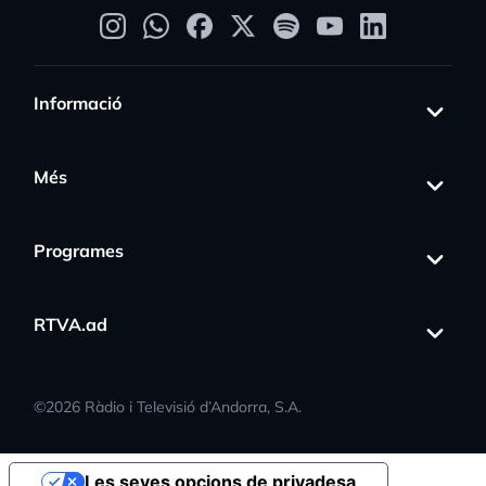
Informació
Més
Programes
RTVA.ad
©
2026
Ràdio i Televisió d’Andorra, S.A.
Les seves opcions de privadesa