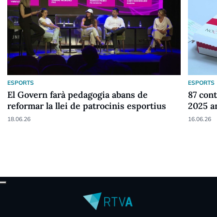
ESPORTS
ESPORTS
El Govern farà pedagogia abans de
87 cont
reformar la llei de patrocinis esportius
2025 a
18.06.26
16.06.26