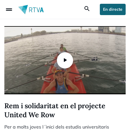
drag_handle
search
En directe
Rem i solidaritat en el projecte
United We Row
Per a molts joves l´inici dels estudis universitaris