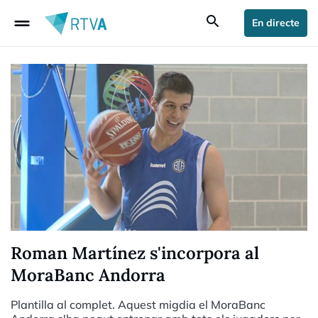
drag_handle
search
En directe
Roman Martínez s'incorpora al
MoraBanc Andorra
Plantilla al complet. Aquest migdia el MoraBanc