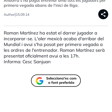
Andorra s'ha pogut entrenar amb tots els jugadors per
primera vegada abans de l'inici de lliga.
share
|
Author
15.09.14
Roman Martínez ha estat el darrer jugador a
incorporar-se. L'aler mexicà acaba d'arribar del
Mundial i avui s'ha posat per primera vegada a
les ordres de l'entrenador. Roman Martínez serà
presentat oficialment avui a les 17h.
Informa: Cesc Sanjuan