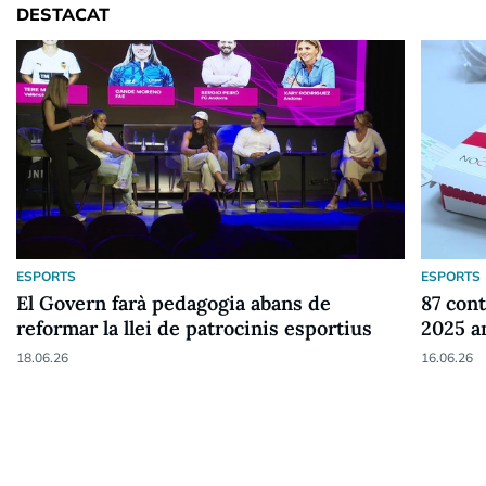
DESTACAT
ESPORTS
ESPORTS
El Govern farà pedagogia abans de
87 cont
reformar la llei de patrocinis esportius
2025 a
18.06.26
16.06.26