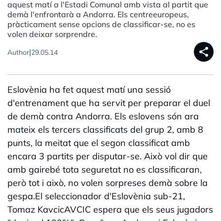
aquest matí a l'Estadi Comunal amb vista al partit que
demà l'enfrontarà a Andorra. Els centreeuropeus,
pràcticament sense opcions de classificar-se, no es
volen deixar sorprendre.
share
|
Author
29.05.14
Eslovènia ha fet aquest matí una sessió
d'entrenament que ha servit per preparar el duel
de demà contra Andorra. Els eslovens són ara
mateix els tercers classificats del grup 2, amb 8
punts, la meitat que el segon classificat amb
encara 3 partits per disputar-se. Això vol dir que
amb gairebé tota seguretat no es classificaran,
però tot i això, no volen sorpreses demà sobre la
gespa.El seleccionador d'Eslovènia sub-21,
Tomaz KavcicAVCIC espera que els seus jugadors