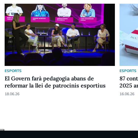
ESPORTS
ESPORTS
El Govern farà pedagogia abans de
87 cont
reformar la llei de patrocinis esportius
2025 a
18.06.26
16.06.26