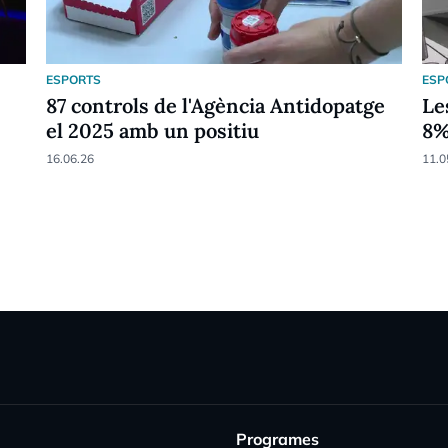
ESPORTS
ESP
87 controls de l'Agència Antidopatge
Le
el 2025 amb un positiu
8
16.06.26
11.0
Programes