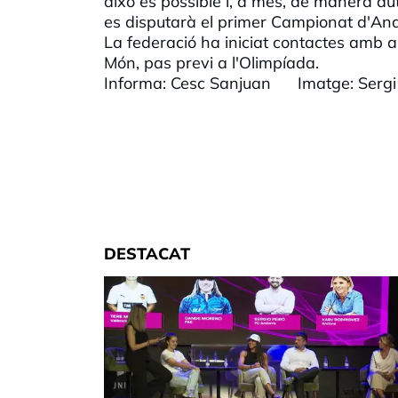
això és possible i, a més, de manera au
es disputarà el primer Campionat d'And
La federació ha iniciat contactes amb a
Món, pas previ a l'Olimpíada.
Informa: Cesc Sanjuan Imatge: Sergi
DESTACAT