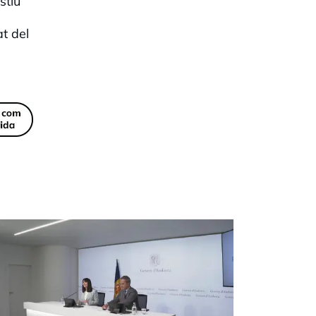
stiu
t del