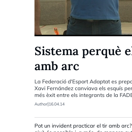
Sistema perquè el
amb arc
La Federació d'Esport Adaptat es prepa
Xavi Fernández canviava els esquís per 
més èxit entre els integrants de la FADE
|
Author
16.04.14
Pot un invident practicar el tir amb arc