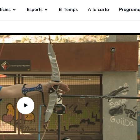
ícies
Esports
EI Temps
A la carta
Programa