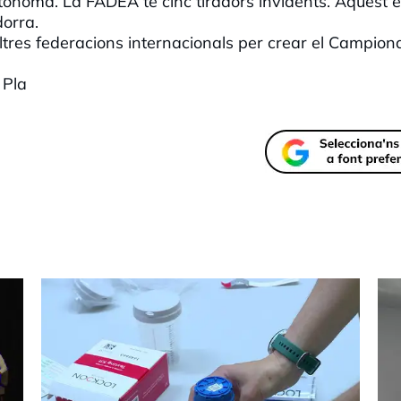
tònoma. La FADEA té cinc tiradors invidents. Aquest e
orra.
ltres federacions internacionals per crear el Campiona
 Pla