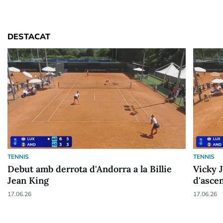
DESTACAT
TENNIS
TENNIS
Debut amb derrota d'Andorra a la Billie
Vicky 
Jean King
d'asce
17.06.26
17.06.26