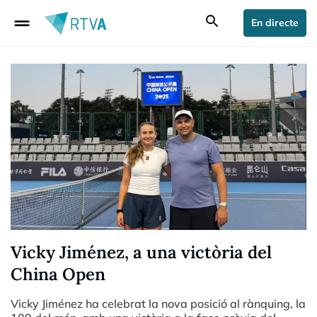
drag_handle
search
En directe
Vicky Jiménez, a una victòria del
China Open
Vicky Jiménez ha celebrat la nova posició al rànquing, la