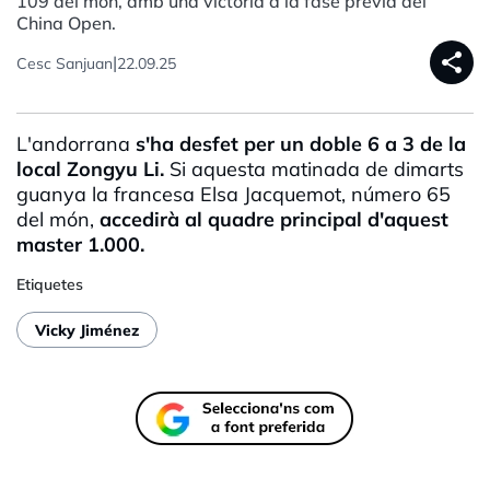
109 del món, amb una victòria a la fase prèvia del
China Open.
share
|
Cesc Sanjuan
22.09.25
L'andorrana
s'ha desfet per un doble 6 a 3 de la
local Zongyu Li.
Si aquesta matinada de dimarts
guanya la francesa Elsa Jacquemot, número 65
del món,
accedirà al quadre principal d'aquest
master 1.000.
Etiquetes
Vicky Jiménez