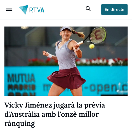
drag_handle
search
En directe
Vicky Jiménez jugarà la prèvia
d'Austràlia amb l'onzè millor
rànquing