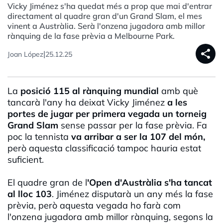
Vicky Jiménez s'ha quedat més a prop que mai d'entrar
directament al quadre gran d'un Grand Slam, el mes
vinent a Austràlia. Serà l'onzena jugadora amb millor
rànquing de la fase prèvia a Melbourne Park.
share
|
Joan López
25.12.25
La
posició 115 al rànquing mundial
amb què
tancarà l'any ha deixat Vicky Jiménez
a les
portes de jugar per primera vegada un torneig
Grand Slam
sense passar per la fase prèvia. Fa
poc la tennista
va arribar a ser la 107 del món,
però aquesta classificació tampoc hauria estat
suficient.
El quadre gran de l
'Open d'Austràlia s'ha tancat
al lloc 103
. Jiménez disputarà un any més la fase
prèvia, però aquesta vegada ho farà com
l'onzena jugadora amb millor rànquing, segons la