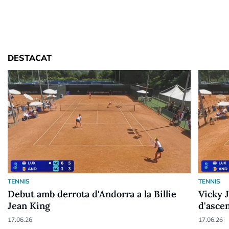
DESTACAT
TENNIS
TENNIS
Debut amb derrota d'Andorra a la Billie
Vicky 
Jean King
d'asce
17.06.26
17.06.26