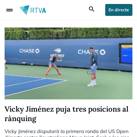
drag_handle
search
En directe
Vicky Jiménez puja tres posicions al
rànquing
Vicky Jiménez disputarà la primera ronda del US Open