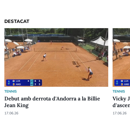
DESTACAT
TENNIS
TENNIS
Debut amb derrota d'Andorra a la Billie
Vicky 
Jean King
d'asce
17.06.26
17.06.26