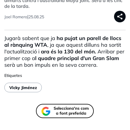
dimarts contra l'australiana Maya Joint. Serà a les cinc
de la tarda.
share
|
Joel Romero
25.08.25
Jugarà sabent que ja
ha pujat un parell de llocs
al rànquing WTA
, ja que aquest dilluns ha sortit
l'actualització i
ara és la 130 del món.
Arribar per
primer cop a
l quadre principal d'un Gran Slam
serà un bon impuls en la seva carrera.
Etiquetes
Vicky Jiménez