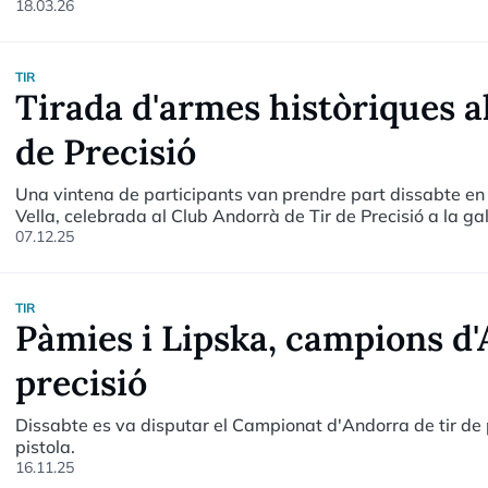
algunes despeses que no s'haurien justificat a la darrer
18.03.26
ha separat la gestió al capdavant de la federació de la se
comptes són transparents.
TIR
Tirada d'armes històriques a
de Precisió
Una vintena de participants van prendre part dissabte en 
Vella, celebrada al Club Andorrà de Tir de Precisió a la gal
07.12.25
TIR
Pàmies i Lipska, campions d'
precisió
Dissabte es va disputar el Campionat d'Andorra de tir de p
pistola.
16.11.25