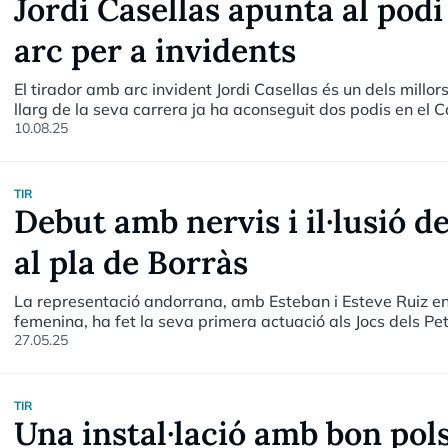
Jordi Casellas apunta al pod
arc per a invidents
El tirador amb arc invident Jordi Casellas és un dels millor
llarg de la seva carrera ja ha aconseguit dos podis en el 
pujar-hi en el mundial.
10.08.25
TIR
Debut amb nervis i il·lusió d
al pla de Borràs
La representació andorrana, amb Esteban i Esteve Ruiz en 
femenina, ha fet la seva primera actuació als Jocs dels Pet
a flor de pell han estat presents no només per als atletes,
27.05.25
de Tir, Marc Otero, que ha destacat la preparació dels esp
TIR
Una instal·lació amb bon pol