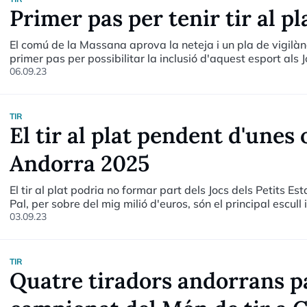
Primer pas per tenir tir al p
El comú de la Massana aprova la neteja i un pla de vigilànci
primer pas per possibilitar la inclusió d'aquest esport als
06.09.23
TIR
El tir al plat pendent d'unes 
Andorra 2025
El tir al plat podria no formar part dels Jocs dels Petits E
Pal, per sobre del mig milió d'euros, són el principal escull 
reunió dels comitès olímpics.
03.09.23
TIR
Quatre tiradors andorrans pa