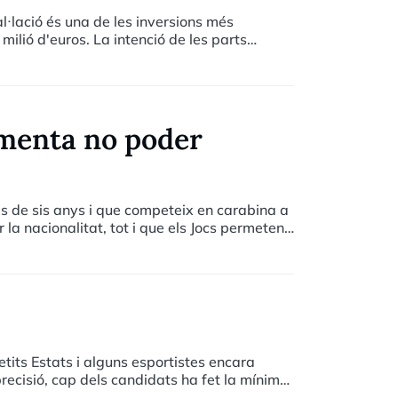
al·lació és una de les inversions més
ilió d'euros. La intenció de les parts
amenta no poder
s de sis anys i que competeix en carabina a
 la nacionalitat, tot i que els Jocs permeten
sidència i llicència federativa.
its Estats i alguns esportistes encara
 precisió, cap dels candidats ha fet la mínima,