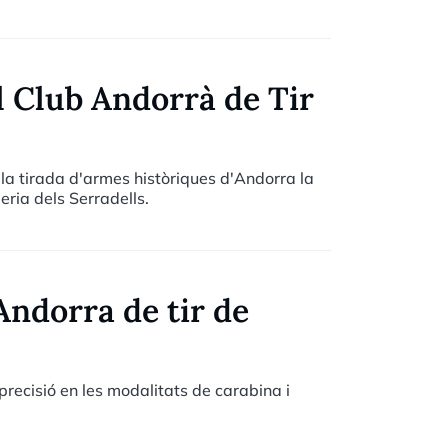
a assemblea. Marc Otero defensa que sempre
va feina de policia i assegura que els
l Club Andorrà de Tir
la tirada d'armes històriques d'Andorra la
eria dels Serradells.
Andorra de tir de
recisió en les modalitats de carabina i