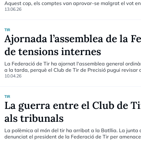
Aquest cop, els comptes van aprovar-se malgrat el vot en c
també s'ha reconegut un deute superior als 70.000 euros pe
13.06.26
Massana.
TIR
Ajornada l’assemblea de la F
de tensions internes
La Federació de Tir ha ajornat l'assemblea general ordinà
a la tarda, perquè el Club de Tir de Precisió pugui revisa
estatuts.
10.04.26
TIR
La guerra entre el Club de Ti
als tribunals
La polèmica al món del tir ha arribat a la Batllia. La junta
denunciat el president de la Federació de Tir per amenac