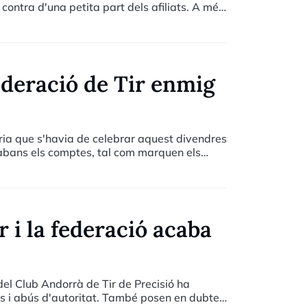
ontra d'una petita part dels afiliats. A més,
r liquidar les obres del camp de tir de la
ederació de Tir enmig
ria que s'havia de celebrar aquest divendres
r abans els comptes, tal com marquen els
r i la federació acaba
 del Club Andorrà de Tir de Precisió ha
es i abús d'autoritat. També posen en dubte