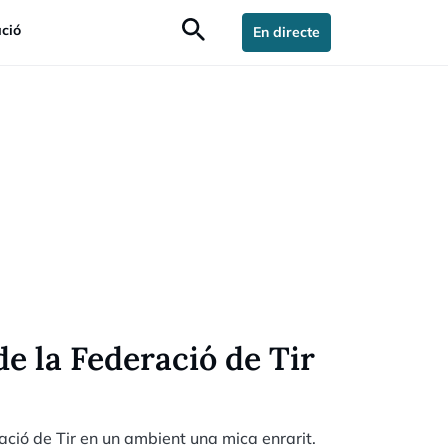
search
ció
En directe
e la Federació de Tir
ció de Tir en un ambient una mica enrarit.