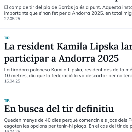
El camp de tir del pla de Borràs ja és a punt. Aquesta inst
importants que s'han fet per a Andorra 2025, en total mig m
implicades és donar-hi un ús més enllà dels Jocs.
22.05.25
TIR
La resident Kamila Lipska l
participar a Andorra 2025
La tiradora polonesa Kamila Lipska, resident des de fa mé
10 metres, diu que la federació la va descartar per no tenir
participar als no nacionals amb un mínim de tres anys de re
16.04.25
TIR
En busca del tir definitiu
Queden menys de 40 dies perquè comencin els Jocs dels Pet
esgoten les opcions per tenir-hi plaça. En el cas del tir de
però confien que hi hagi representació.
16.04.25