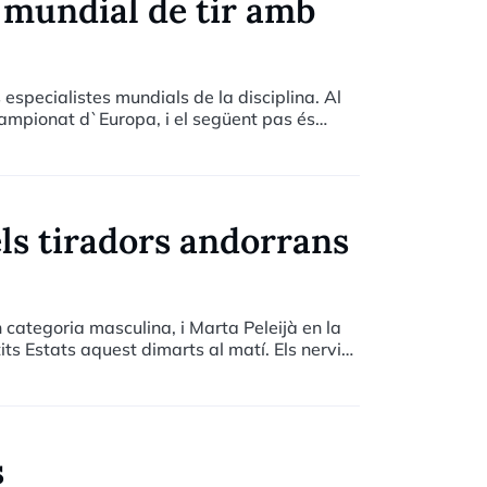
i mundial de tir amb
s especialistes mundials de la disciplina. Al
Campionat d`Europa, i el següent pas és
els tiradors andorrans
categoria masculina, i Marta Peleijà en la
its Estats aquest dimarts al matí. Els nervis
 sinó també per al president de la Federació
ortistes.
s