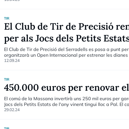
TIR
El Club de Tir de Precisió ren
per als Jocs dels Petits Estat
El Club de Tir de Precisió del Serradells es posa a punt per 
organitzarà un Open Internacional per estrenar les dianes e
12.09.24
TIR
450.000 euros per renovar el
El comú de la Massana invertirà uns 250 mil euros per garan
Jocs dels Petits Estats de l'any vinent tingui lloc a Pal. El c
d'uns 450 mil euros, amb aportació de la Fundació dels Jo
29.02.24
TIR