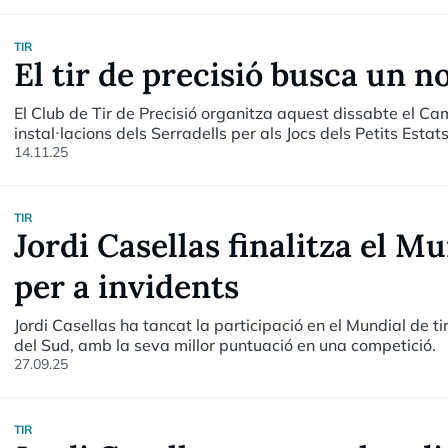
TIR
El tir de precisió busca un 
El Club de Tir de Precisió organitza aquest dissabte el C
instal·lacions dels Serradells per als Jocs dels Petits Esta
aquesta modalitat.
14.11.25
TIR
Jordi Casellas finalitza el M
per a invidents
Jordi Casellas ha tancat la participació en el Mundial de 
del Sud, amb la seva millor puntuació en una competició.
27.09.25
TIR