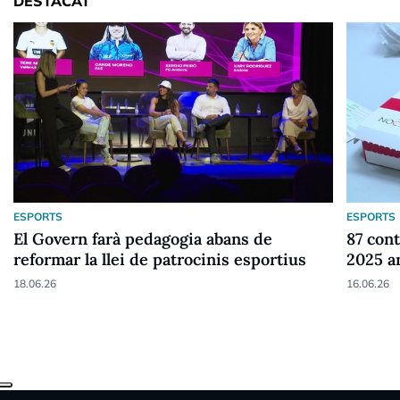
DESTACAT
ESPORTS
ESPORTS
El Govern farà pedagogia abans de
87 cont
reformar la llei de patrocinis esportius
2025 a
18.06.26
16.06.26