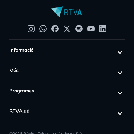
Informació
Més
Programes
RTVA.ad
©
2026
Ràdio i Televisió d’Andorra, S.A.