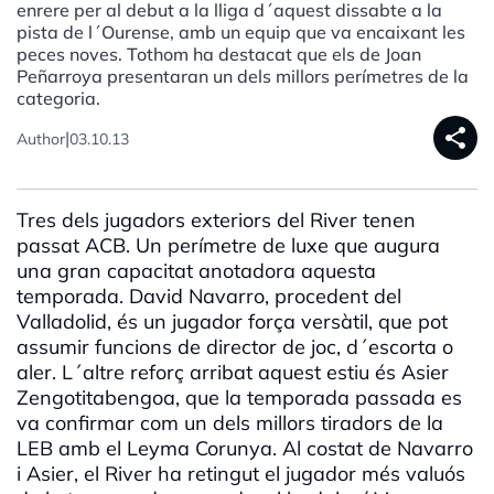
enrere per al debut a la lliga d´aquest dissabte a la
pista de l´Ourense, amb un equip que va encaixant les
peces noves. Tothom ha destacat que els de Joan
Peñarroya presentaran un dels millors perímetres de la
categoria.
share
|
Author
03.10.13
Tres dels jugadors exteriors del River tenen
passat ACB. Un perímetre de luxe que augura
una gran capacitat anotadora aquesta
temporada. David Navarro, procedent del
Valladolid, és un jugador força versàtil, que pot
assumir funcions de director de joc, d´escorta o
aler. L´altre reforç arribat aquest estiu és Asier
Zengotitabengoa, que la temporada passada es
va confirmar com un dels millors tiradors de la
LEB amb el Leyma Corunya. Al costat de Navarro
i Asier, el River ha retingut el jugador més valuós