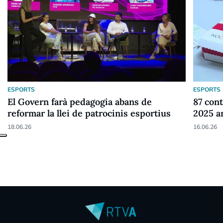
ESPORTS
ESPORTS
El Govern farà pedagogia abans de
87 cont
reformar la llei de patrocinis esportius
2025 a
18.06.26
16.06.26