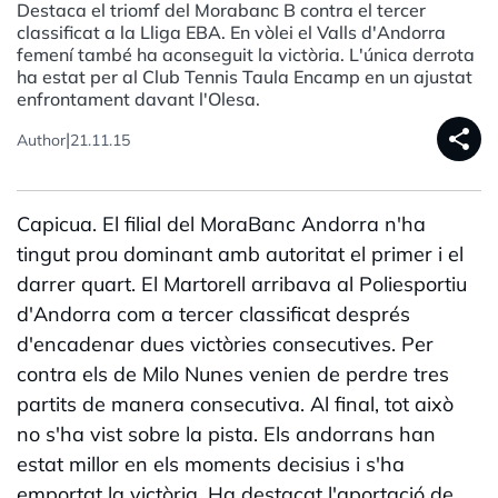
Destaca el triomf del Morabanc B contra el tercer
classificat a la Lliga EBA. En vòlei el Valls d'Andorra
femení també ha aconseguit la victòria. L'única derrota
ha estat per al Club Tennis Taula Encamp en un ajustat
enfrontament davant l'Olesa.
share
|
Author
21.11.15
Capicua. El filial del MoraBanc Andorra n'ha
tingut prou dominant amb autoritat el primer i el
darrer quart. El Martorell arribava al Poliesportiu
d'Andorra com a tercer classificat després
d'encadenar dues victòries consecutives. Per
contra els de Milo Nunes venien de perdre tres
partits de manera consecutiva. Al final, tot això
no s'ha vist sobre la pista. Els andorrans han
estat millor en els moments decisius i s'ha
emportat la victòria. Ha destacat l'aportació de