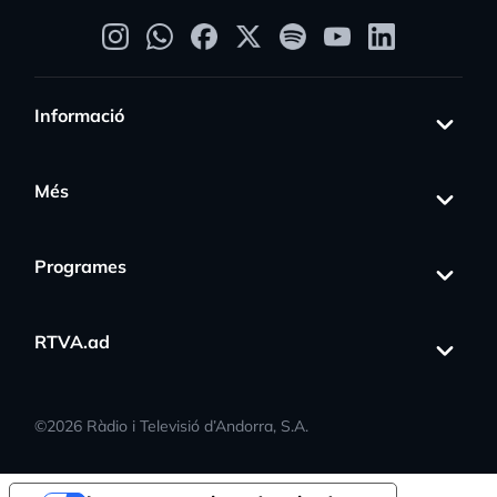
Informació
Més
Programes
RTVA.ad
©
2026
Ràdio i Televisió d’Andorra, S.A.