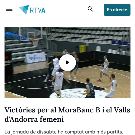
drag_handle
search
En directe
Victòries per al MoraBanc B i el Valls
d'Andorra femení
La jornada de dissabte ha comptat amb més partits.