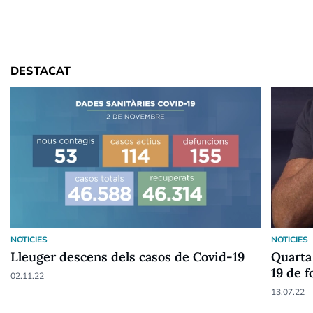
DESTACAT
NOTICIES
NOTICIES
Lleuger descens dels casos de Covid-19
Quarta 
19 de f
02.11.22
anys
13.07.22