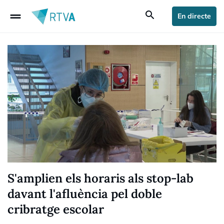
drag_handle
search
En directe
S'amplien els horaris als stop-lab
davant l'afluència pel doble
cribratge escolar