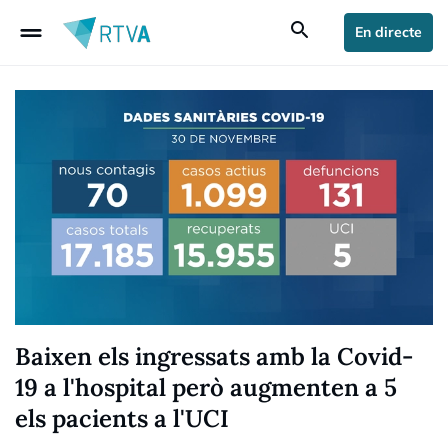
drag_handle
search
En directe
Baixen els ingressats amb la Covid-
19 a l'hospital però augmenten a 5
els pacients a l'UCI