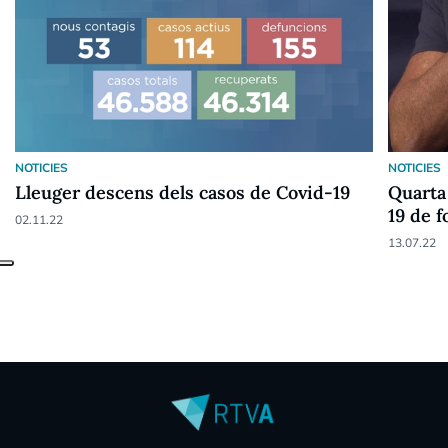
NOTICIES
NOTICIES
Lleuger descens dels casos de Covid-19
Quarta 
19 de f
02.11.22
anys
13.07.22