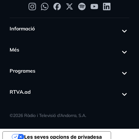
Informació
Més
Programes
RTVA.ad
©
2026
Ràdio i Televisió d’Andorra, S.A.
Les seves opcions de privadesa