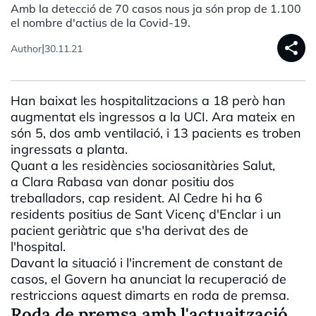
Amb la detecció de 70 casos nous ja són prop de 1.100
el nombre d'actius de la Covid-19.
share
|
Author
30.11.21
Han baixat les hospitalitzacions a 18 però han
augmentat els ingressos a la UCI. Ara mateix en
són 5, dos amb ventilació, i 13 pacients es troben
ingressats a planta.
Quant a les residències sociosanitàries Salut,
a Clara Rabasa van donar positiu dos
treballadors, cap resident. Al Cedre hi ha 6
residents positius de Sant Vicenç d'Enclar i un
pacient geriàtric que s'ha derivat des de
l'hospital.
Davant la situació i l'increment de constant de
casos, el Govern ha anunciat la recuperació de
restriccions aquest dimarts en roda de premsa.
Roda de premsa amb l'actuaització