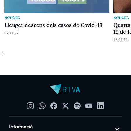
NOTICIES
NOTICIES
Lleuger descens dels casos de Covid-19
Quarta 
19 de f
02.11.22
anys
13.07.22
Informació