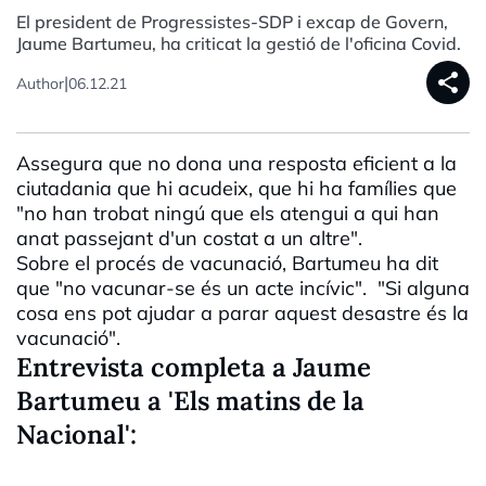
El president de Progressistes-SDP i excap de Govern,
Jaume Bartumeu, ha criticat la gestió de l'oficina Covid.
share
|
Author
06.12.21
Assegura que no dona una resposta eficient a la
ciutadania que hi acudeix, que hi ha famílies que
"no han trobat ningú que els atengui a qui han
anat passejant d'un costat a un altre".
Sobre el procés de vacunació, Bartumeu ha dit
que "no vacunar-se és un acte incívic". "Si alguna
cosa ens pot ajudar a parar aquest desastre és la
vacunació".
Entrevista completa a Jaume
Bartumeu a 'Els matins de la
Nacional':