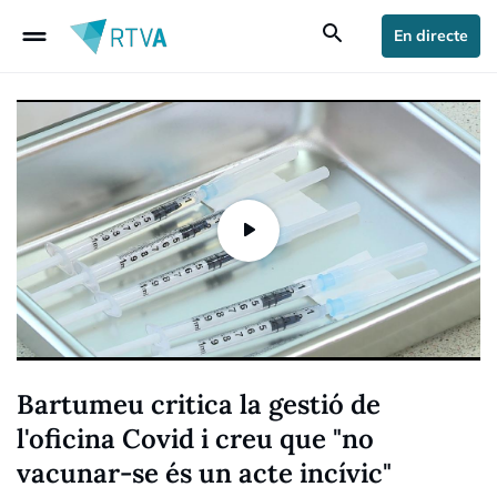
drag_handle
search
En directe
Bartumeu critica la gestió de
l'oficina Covid i creu que "no
vacunar-se és un acte incívic"