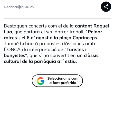
share
|
Redacció
09.06.25
Destaquen concerts com el de la
cantant Raquel
Lúa
, que portarà el seu darrer treball,
`Peinar
raíces`, el 6 d`agost a la plaça Coprínceps
.
També hi haurà propostes clàssiques amb
l`ONCA i la interpretació de
"Turistes i
banyistes"
, que s`ha convertit en
un clàssic
cultural de la parròquia a l`estiu.