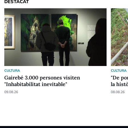
DESTACAT
CULTURA
CULTURA
Gairebé 3.000 persones visiten
"De pon
"Inhabitabilitat inevitable"
la his
09.08.26
08.08.26