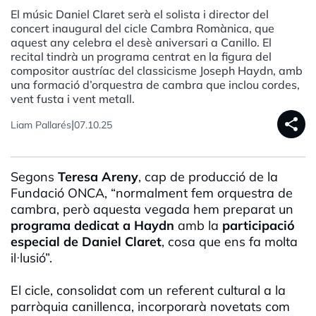
El músic Daniel Claret serà el solista i director del
concert inaugural del cicle Cambra Romànica, que
aquest any celebra el desè aniversari a Canillo. El
recital tindrà un programa centrat en la figura del
compositor austríac del classicisme Joseph Haydn, amb
una formació d’orquestra de cambra que inclou cordes,
vent fusta i vent metall.
share
|
Liam Pallarés
07.10.25
Segons
Teresa Areny
, cap de producció de la
Fundació ONCA, “normalment fem orquestra de
cambra, però aquesta vegada hem preparat un
programa dedicat a Haydn
amb la
participació
especial de Daniel Claret
, cosa que ens fa molta
il·lusió”.
El cicle, consolidat com un referent cultural a la
parròquia canillenca, incorporarà novetats com