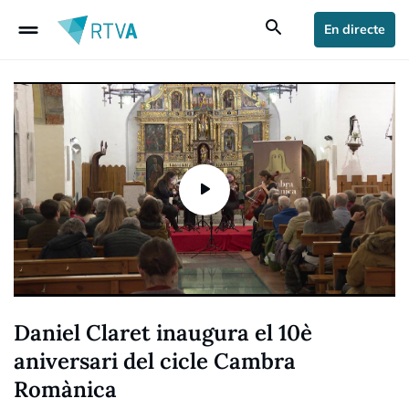
drag_handle
search
En directe
Daniel Claret inaugura el 10è
aniversari del cicle Cambra
Romànica