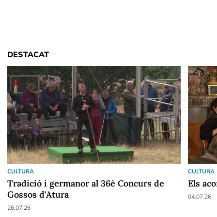
DESTACAT
CULTURA
CULTURA
Tradició i germanor al 36è Concurs de
Els ac
Gossos d'Atura
04.07.26
26.07.26