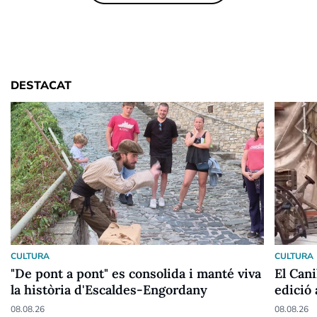
DESTACAT
CULTURA
CULTURA
"De pont a pont" es consolida i manté viva
El Cani
la història d'Escaldes-Engordany
edició
08.08.26
08.08.26