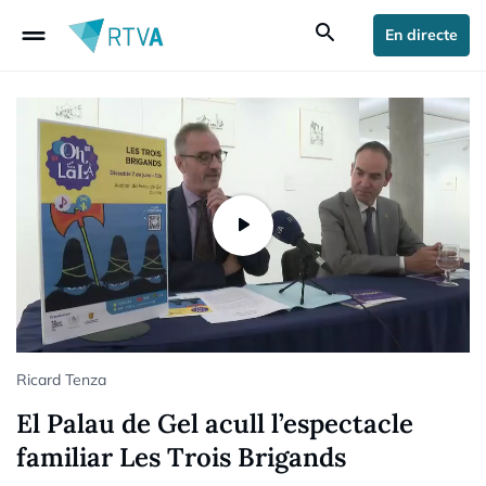
drag_handle
search
En directe
Ricard Tenza
El Palau de Gel acull l’espectacle
familiar Les Trois Brigands