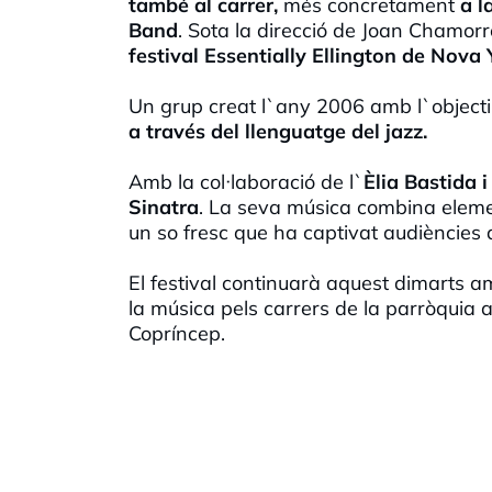
també al carrer,
més concretament
a l
Band
. Sota la direcció de Joan Chamor
festival Essentially Ellington de Nova 
Un grup creat l`any 2006 amb l`object
a través del llenguatge del jazz.
Amb la col·laboració de l`
Èlia Bastida i
Sinatra
. La seva música combina eleme
un so fresc que ha captivat audiències 
El festival continuarà aquest dimarts 
la música pels carrers de la parròquia
Copríncep.