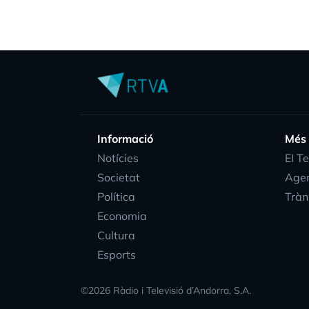
Informació
Més
Notícies
EI T
Societat
Age
Política
Tràn
Economia
Cultura
Esports
©
2026
Ràdio i Televisió d’Andorra, S.A.