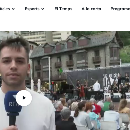
ícies
Esports
EI Temps
A la carta
Programa