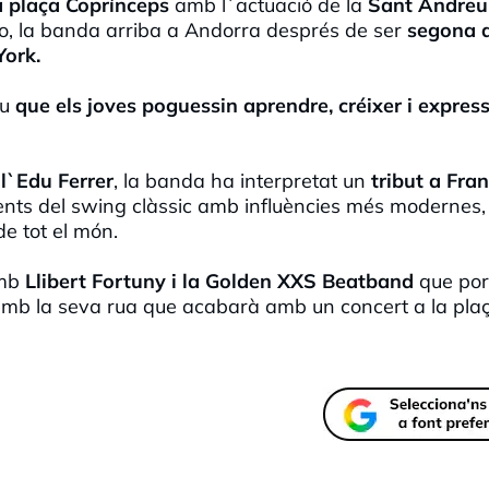
a plaça Coprínceps
amb l`actuació de la
Sant Andreu
ro, la banda arriba a Andorra després de ser
segona a
York.
iu
que els joves poguessin aprendre, créixer i expres
 l`Edu Ferrer
, la banda ha interpretat un
tribut a Fra
nts del swing clàssic amb influències més modernes
de tot el món.
amb
Llibert Fortuny i la Golden XXS Beatband
que por
 amb la seva rua que acabarà amb un concert a la pla