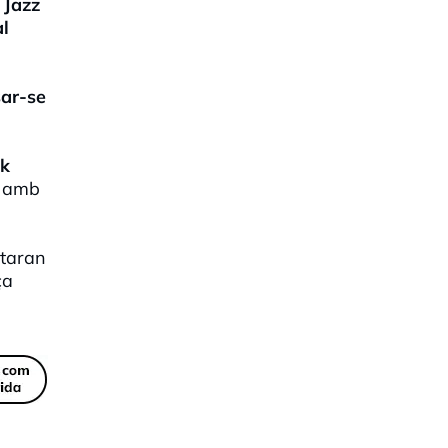
 Jazz
l
sar-se
nk
, amb
taran
ça