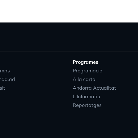
Programes
emps
Programació
nda.ad
A la carta
sit
Andorra Actualitat
L'Informatiu
Reportatges