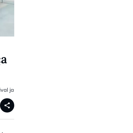
ça
val ja
share