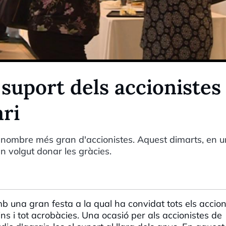
 suport dels accionistes
ari
nombre més gran d'accionistes. Aquest dimarts, en u
n volgut donar les gràcies.
mb
una gran festa a la
qual
ha
convidat
tots
els
accion
ins
i
tot
acrobàcies
. Una
ocasió
per
als
accionistes
de