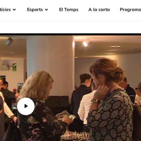
ícies
Esports
EI Temps
A la carta
Programa