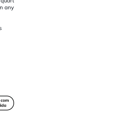
quart
n
any
s
s