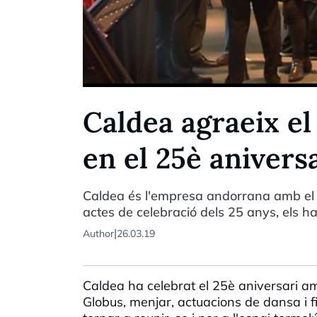
Caldea agraeix el
en el 25è anivers
Caldea és l'empresa andorrana amb el 
actes de celebració dels 25 anys, els ha
|
Author
26.03.19
Caldea ha
celebrat
el
25
è
aniversari
a
Globus
,
menjar
,
actuacions
de
dansa
i
f