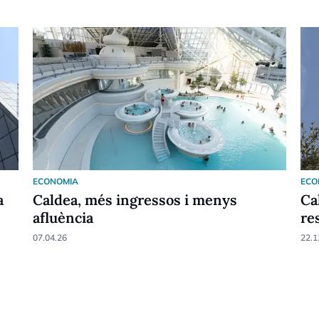
ECONOMIA
ECO
a
Caldea, més ingressos i menys
Ca
afluència
re
07.04.26
22.1