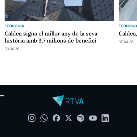
ECONOMIA
ECONOMI
Caldea signa el millor any de la seva
Caldea
història amb 3,7 milions de benefici
07.04.26
30.06.26