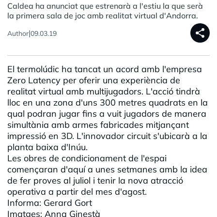
Caldea ha anunciat que estrenarà a l'estiu la que serà
la primera sala de joc amb realitat virtual d'Andorra.
share
|
Author
09.03.19
El termolúdic ha tancat un acord amb l'empresa
Zero Latency per oferir una experiència de
realitat virtual amb multijugadors. L'acció tindrà
lloc en una zona d'uns 300 metres quadrats en la
qual podran jugar fins a vuit jugadors de manera
simultània amb armes fabricades mitjançant
impressió en 3D. L'innovador circuit s'ubicarà a la
planta baixa d'Inúu.
Les obres de condicionament de l'espai
començaran d'aquí a unes setmanes amb la idea
de fer proves al juliol i tenir la nova atracció
operativa a partir del mes d'agost.
Informa: Gerard Gort
Imatges: Anna Ginestà