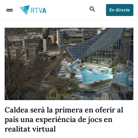
drag_handle
search
En directe
Caldea serà la primera en oferir al
país una experiència de jocs en
realitat virtual