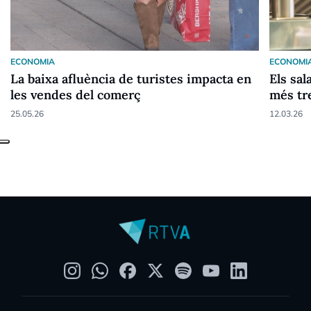
ECONOMIA
ECONOMI
La baixa afluència de turistes impacta en
Els sal
les vendes del comerç
més tr
25.05.26
12.03.26