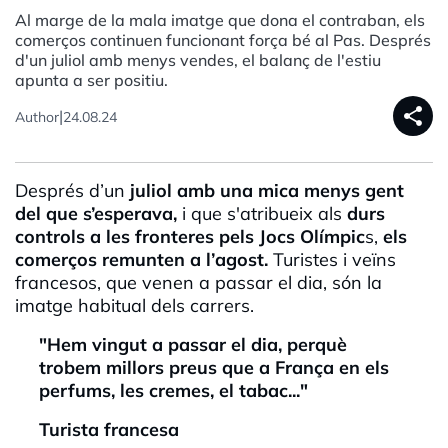
Al marge de la mala imatge que dona el contraban, els
comerços continuen funcionant força bé al Pas. Després
d'un juliol amb menys vendes, el balanç de l'estiu
apunta a ser positiu.
share
|
Author
24.08.24
Després d’un
juliol amb una mica menys gent
del que s’esperava,
i que s'atribueix als
durs
controls a les fronteres pels Jocs Olímpic
s,
els
comerços remunten a l’agost.
Turistes i veïns
francesos, que venen a passar el dia, són la
imatge habitual dels carrers.
"Hem vingut a passar el dia, perquè
trobem millors preus que a França en els
perfums, les cremes, el tabac..."
Turista francesa