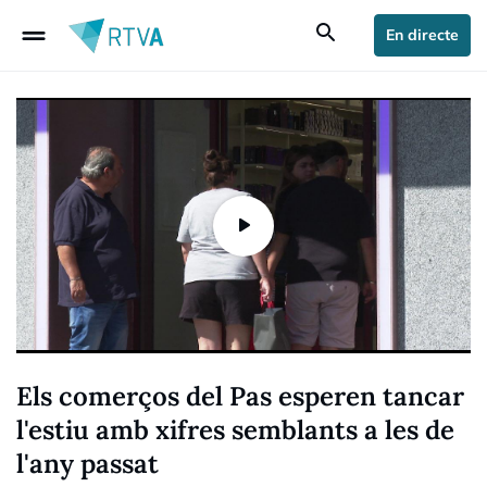
drag_handle
search
En directe
Els comerços del Pas esperen tancar
l'estiu amb xifres semblants a les de
l'any passat