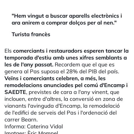
"Hem vingut a buscar aparells electrònics i
ara anirem a comprar dolços per al nen."
Turista francès
Els
comerciants i restauradors esperen tancar la
temporada d'estiu amb unes xifres semblants a
les de l'any passat.
Recordem que el que es
genera al Pas suposa el 28% del PIB del país.
Veïns i comerciants celebren, a més,
les
remodelacions anunciades pel comú d'Encamp i
SAEDTE
, previstes de cara a l'any vinent, que
inclouen, entre d'altres, la conversió en zona de
vianants l'avinguda d'Encamp, la remodelació
de l'edifici de serveis del Pas i l'ordenació del
carrer Bearn.
Informa: Caterina Vidal
Imatges:
Èric
Mompel