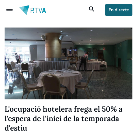
drag_handle
search
En directe
L'ocupació hotelera frega el 50% a
l'espera de l'inici de la temporada
d'estiu