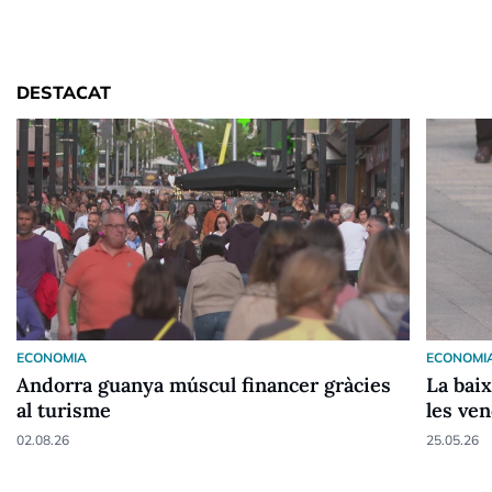
DESTACAT
ECONOMIA
ECONOMI
Andorra guanya múscul financer gràcies
La baix
al turisme
les ve
02.08.26
25.05.26