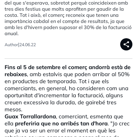
del que s'esperava, sobretot perquè coincideixen amb
tres dies festius que molts aprofiten per gaudir de la
costa. Tot i això, el comerç reconeix que tenen una
importància cabdal en el compte de resultats, ja que
amb les d'hivern poden suposar el 30% de la facturació
anual.
share
|
Author
24.06.22
Fins al 5 de setembre el comerç andorrà està de
rebaixes
, amb estalvis que poden arribar al 50%
en productes de temporada. Tot i que els
comerciants, en general, ho consideren com una
oportunitat d'incrementar la facturació, alguns
creuen excessiva la durada, de gairebé tres
mesos.
Guax Torrallardona
, comerciant, esmenta que
ella
preferiria que no arribés tan d'hora
. "Jo crec
que ja va ser un error el moment en què les