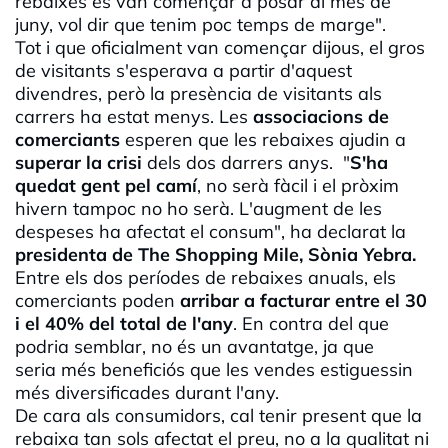
rebaixes es van començar a posar al mes de
juny, vol dir que tenim poc temps de marge".
Tot i que oficialment van començar dijous, el gros
de visitants s'esperava a partir d'aquest
divendres, però la presència de visitants als
carrers ha estat menys. Les
associacions de
comerciants
esperen que les rebaixes ajudin a
superar la crisi
dels dos darrers anys. "
S'ha
quedat gent pel camí
, no serà fàcil i el pròxim
hivern tampoc no ho serà. L'augment de les
despeses ha afectat el consum", ha declarat la
presidenta de The Shopping Mile, Sònia Yebra.
Entre els dos períodes de rebaixes anuals, els
comerciants poden
arribar a facturar entre el 30
i el 40% del total de l'any
. En contra del que
podria semblar, no és un avantatge, ja que
seria més beneficiós que les vendes estiguessin
més diversificades durant l'any.
De cara als consumidors, cal tenir present que la
rebaixa tan sols afectat el preu, no a la qualitat ni