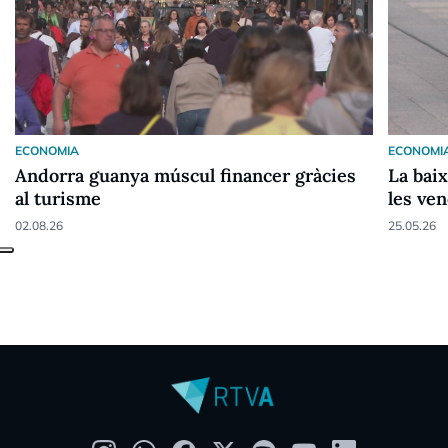
ECONOMIA
ECONOMI
Andorra guanya múscul financer gràcies
La baix
al turisme
les ve
02.08.26
25.05.26