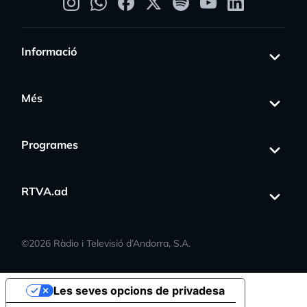
Informació
Més
Programes
RTVA.ad
©
2026
Ràdio i Televisió d’Andorra, S.A.
Les seves opcions de privadesa