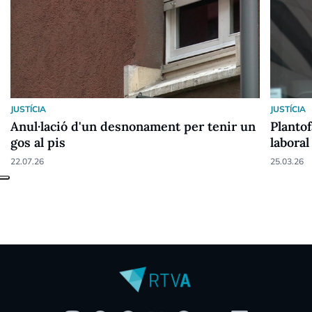
JUSTÍCIA
JUSTÍCIA
Anul·lació d'un desnonament per tenir un
Plantof
gos al pis
laboral
22.07.26
25.03.26