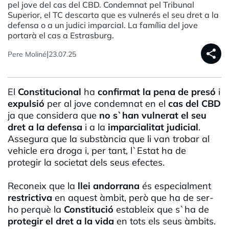
pel jove del cas del CBD. Condemnat pel Tribunal
Superior, el TC descarta que es vulnerés el seu dret a la
defensa o a un judici imparcial. La família del jove
portarà el cas a Estrasburg.
share
|
Pere Moliné
23.07.25
El
Constitucional
ha
confirmat la pena de presó
i
expulsió
per al jove condemnat en el
cas del CBD
ja que considera que
no s`han vulnerat el seu
dret a la defensa
i a la
imparcialitat judicial
.
Assegura que la substància que li van trobar al
vehicle era droga i, per tant, l`Estat ha de
protegir la societat dels seus efectes.
Reconeix que la
llei andorrana
és especialment
restrictiva
en aquest àmbit, però que ha de ser-
ho perquè la
Constitució
estableix que s`ha de
protegir el dret a la vida
en tots els seus àmbits.