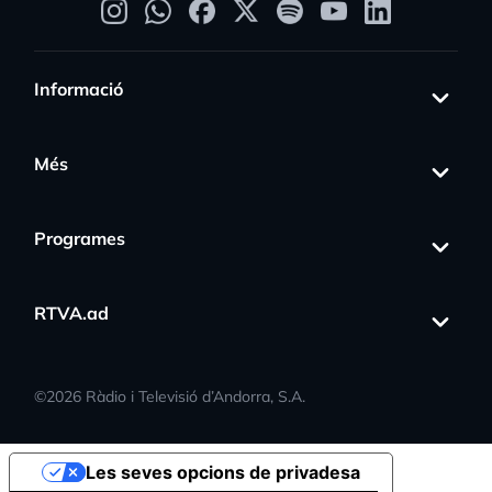
Informació
Més
Programes
RTVA.ad
©
2026
Ràdio i Televisió d’Andorra, S.A.
Les seves opcions de privadesa