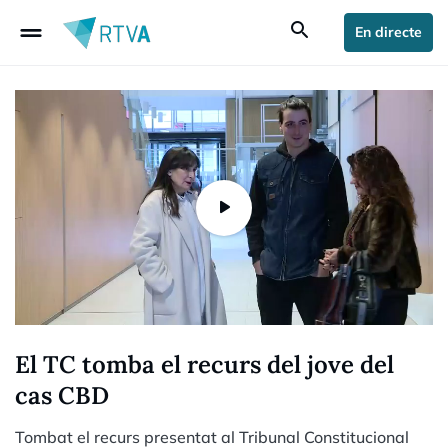
drag_handle
search
En directe
El TC tomba el recurs del jove del
cas CBD
Tombat el recurs presentat al Tribunal Constitucional