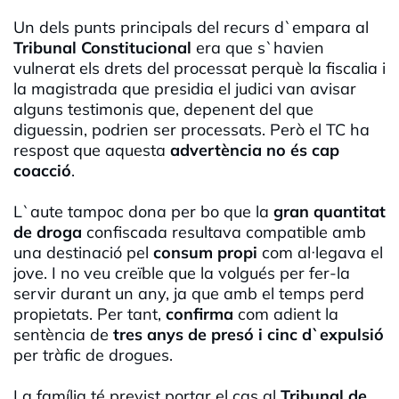
Un dels punts principals del recurs d`empara al
Tribunal Constitucional
era que s`havien
vulnerat els drets del processat perquè la fiscalia i
la magistrada que presidia el judici van avisar
alguns testimonis que, depenent del que
diguessin, podrien ser processats. Però el TC ha
respost que aquesta
advertència
no és cap
coacció
.
L`aute tampoc dona per bo que la
gran quantitat
de droga
confiscada resultava compatible amb
una destinació pel
consum propi
com al·legava el
jove. I no veu creïble que la volgués per fer-la
servir durant un any, ja que amb el temps perd
propietats. Per tant,
confirma
com adient la
sentència de
tres anys de presó i cinc d`expulsió
per tràfic de drogues.
La família té previst portar el cas al
Tribunal de