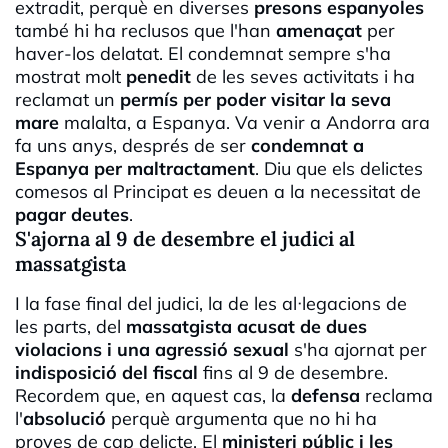
extradit, perquè en diverses
presons espanyoles
també hi ha reclusos que l'han
amenaçat
per
haver-los delatat. El condemnat sempre s'ha
mostrat molt
penedit
de les seves activitats i ha
reclamat un
permís per poder visitar la seva
mare
malalta, a Espanya. Va venir a Andorra ara
fa uns anys, després de ser
condemnat a
Espanya per maltractament
. Diu que els delictes
comesos al Principat es deuen a la necessitat de
pagar deutes
.
S'ajorna al 9 de desembre el judici al
massatgista
I la fase final del judici, la de les al·legacions de
les parts, del
massatgista acusat de dues
violacions i una agressió sexual
s'ha ajornat per
indisposició del fiscal
fins al 9 de desembre.
Recordem que, en aquest cas, la
defensa
reclama
l'
absolució
perquè argumenta que no hi ha
proves de cap delicte. El
ministeri públic i les