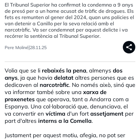
El Tribunal Superior ha confirmat la condemna a 9 anys
de presó per a un home acusat de tràfic de drogues. Els
fets es remunten al gener del 2024, quan uns policies el
van detenir a Canillo per la seva relació amb el
narcotràfic. Va ser condemnat per aquest delicte i va
recórrer la sentència al Tribunal Superior.
share
|
Pere Moliné
28.11.25
Volia que se li
rebaixés la pena
, almenys
dos
anys
, ja que havia
delatat
altres persones que es
dedicaven al
narcotràfic
. No només això, sinó que
va informar també sobre una
xarxa de
proxenetes
que operava, tant a Andorra com a
Espanya. Una col·laboració que, denunciava, el
va convertir en
víctima
d'un fort
assetjament
per
part d'altres
interns a la Comella
.
Justament per aquest motiu, afegia, no pot ser