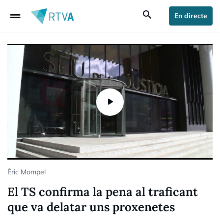
drag_handle
search
En directe
Èric Mompel
El TS confirma la pena al traficant
que va delatar uns proxenetes