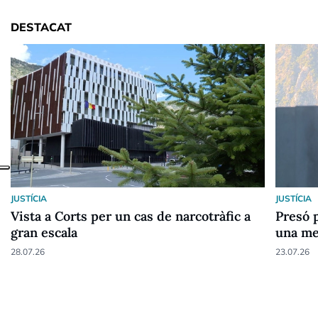
DESTACAT
JUSTÍCIA
JUSTÍCIA
Vista a Corts per un cas de narcotràfic a
Presó p
gran escala
una me
28.07.26
23.07.26