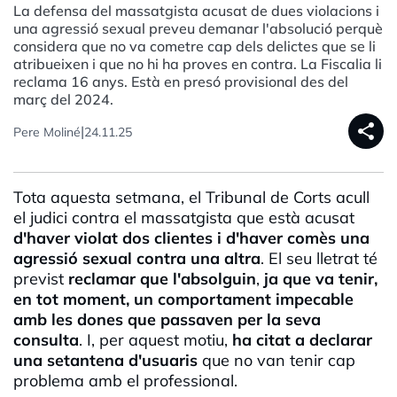
La defensa del massatgista acusat de dues violacions i
una agressió sexual preveu demanar l'absolució perquè
considera que no va cometre cap dels delictes que se li
atribueixen i que no hi ha proves en contra. La Fiscalia li
reclama 16 anys. Està en presó provisional des del
març del 2024.
share
|
Pere Moliné
24.11.25
Tota aquesta setmana, el Tribunal de Corts acull
el judici contra el massatgista que està acusat
d'haver violat dos clientes i d'haver comès una
agressió sexual contra una altra
. El seu lletrat té
previst
reclamar que l'absolguin
,
ja que va tenir,
en tot moment, un comportament impecable
amb les dones que passaven per la seva
consulta
. I, per aquest motiu,
ha citat a declarar
una setantena d'usuaris
que no van tenir cap
problema amb el professional.