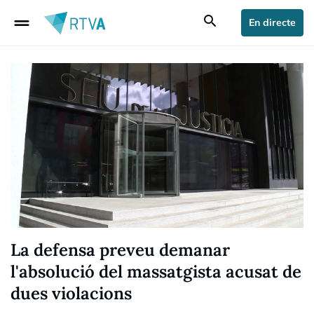
drag_handle
search
En directe
La defensa preveu demanar
l'absolució del massatgista acusat de
dues violacions