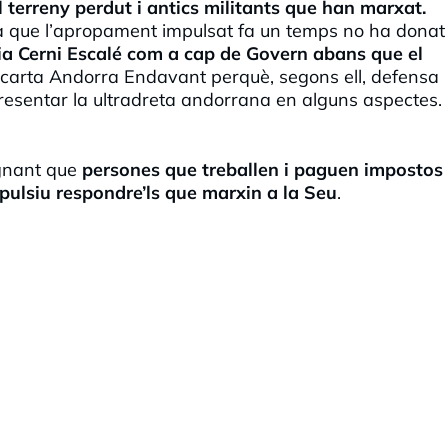
 terreny perdut i antics militants que han marxat.
ra que l’apropament impulsat fa un temps no ha donat
ia Cerni Escalé com a cap de Govern abans que el
carta Andorra Endavant perquè, segons ell, defensa
presentar la ultradreta andorrana en alguns aspectes.
ignant que
persones que treballen i paguen impostos
epulsiu respondre’ls que marxin a la Se
u
.