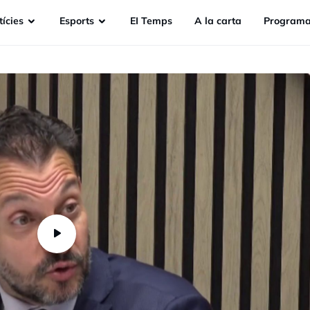
ícies
Esports
EI Temps
A la carta
Programa