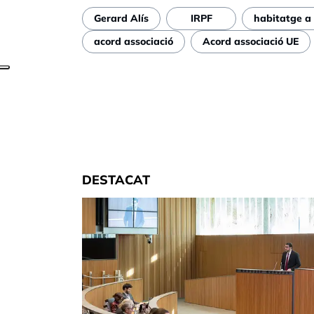
Gerard Alís
IRPF
habitatge a
acord associació
Acord associació UE
DESTACAT