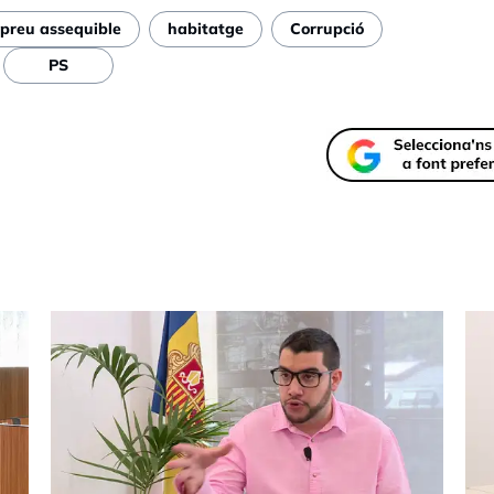
 preu assequible
habitatge
Corrupció
PS