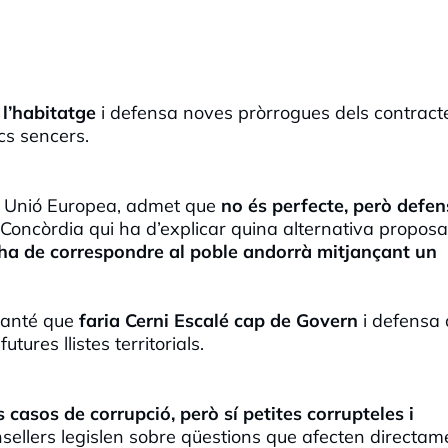
e l’habitatge
i defensa noves pròrrogues dels contract
cs sencers.
la Unió Europea, admet que
no és perfecte, però defe
oncòrdia qui ha d’explicar quina alternativa proposa
l ha de correspondre al poble andorrà mitjançant un
 manté que
faria
Cerni Escalé cap de Govern
i defensa 
utures llistes territorials.
 casos de corrupció, però sí petites corrupteles i
ellers legislen sobre qüestions que afecten directam