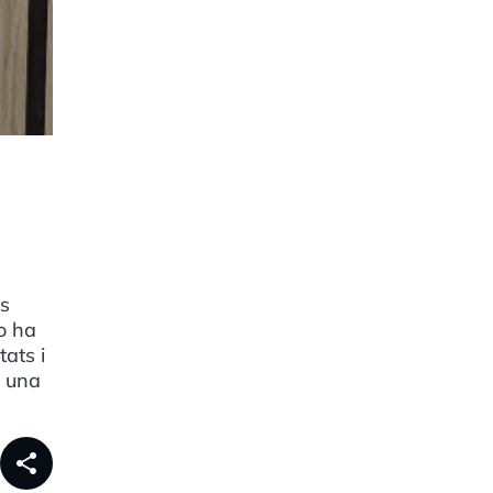
os
o ha
tats i
r una
share