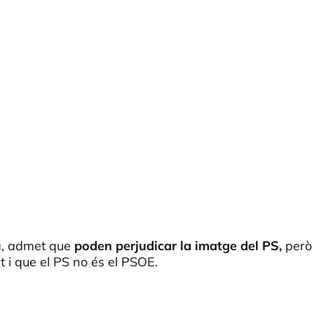
a, admet que
poden perjudicar la imatge del PS,
però
t i que el PS no és el PSOE.