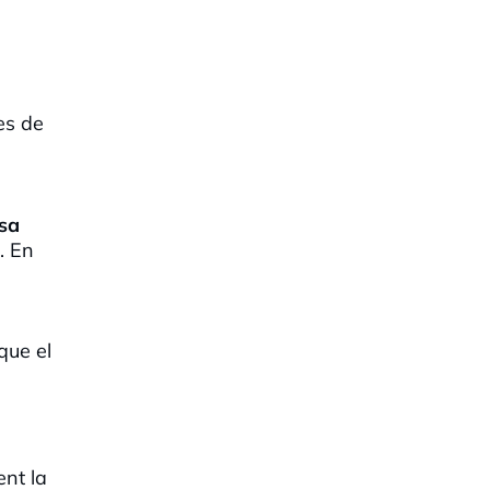
es de
nsa
. En
que el
ent la