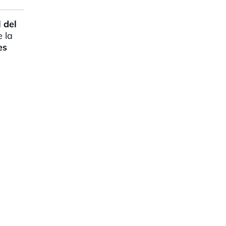
 del
 la
es