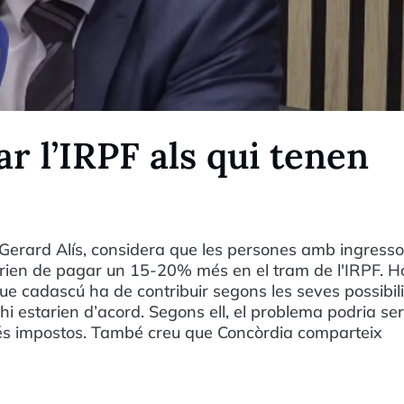
ar l’IRPF als qui tenen
 Gerard Alís, considera que les persones amb ingress
urien de pagar un 15-20% més en el tram de l'IRPF. H
que cadascú ha de contribuir segons les seves possibili
hi estarien d’acord. Segons ell, el problema podria se
més impostos. També creu que Concòrdia comparteix