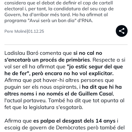
considera que el debat de definir el cap de cartell
electoral i, per tant, la candidatura del seu cap de
Govern, ha d'arribar més tard. Ho ha afirmat al
programa "Avui serà un bon dia" d'RNA.
share
|
Pere Moliné
01.12.25
Ladislau Baró comenta que
si no cal no
s'encetarà un procés de primàries
. Respecte a si
vol ser ell ha afirmat que
"jo estic segur del que
he de fer", però encara no ho vol explicitar.
Afirma que pot haver-hi altres persones que
puguin ser els nous aspirants, i
ha dit que hi ha
altres noms i no només el de Guillem Casa
l,
l'actual portaveu. També ha dit que tot apunta al
fet que la legislatura s'esgotarà.
Afirma que
es palpa el desgast dels 14 anys
i
escaig de govern de Demòcrates però també del