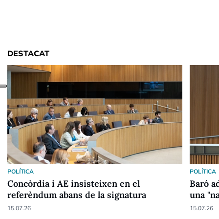
DESTACAT
POLÍTICA
POLÍTICA
Concòrdia i AE insisteixen en el
Baró ad
referèndum abans de la signatura
una "n
15.07.26
15.07.26