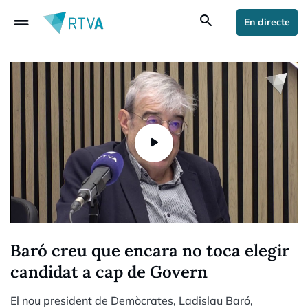
drag_handle
search
En directe
Baró creu que encara no toca elegir
candidat a cap de Govern
El nou president de Demòcrates, Ladislau Baró,