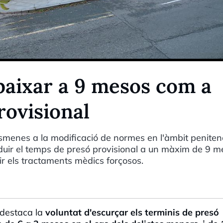
baixar a 9 mesos com a
rovisional
smenes a la modificació de normes en l'àmbit penitenc
duir el temps de presó provisional a un màxim de 9 m
r els tractaments mèdics forçosos.
 destaca la
voluntat d'escurçar els terminis de presó