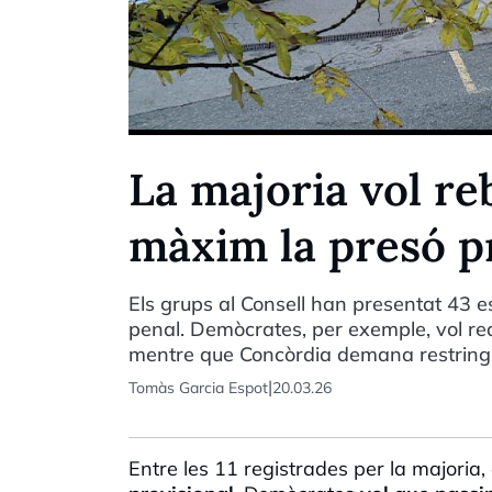
La majoria vol re
màxim la presó p
Els grups al Consell han presentat 43 e
penal. Demòcrates, per exemple, vol re
mentre que Concòrdia demana restringi
|
Tomàs Garcia Espot
20.03.26
Entre les 11 registrades per la majoria,