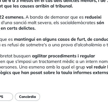
 de 6 a 3 mesos en el cas dels delictes menors, i de 
que les causes arribin al tribunal.
22 esmenes.
A banda de demanar que es
redueixi
 d'una sanció molt severa, els socialdemòcrates
són
 en certs delictes.
que es
mantingui en alguns casos de furt, de condu
 es refusi de sotmetre's a una prova d'alcoholèmia o t
obretot busquen
agilitar procediments i regular
en que s'imposi un tractament mèdic a un intern no
es persones. Una esmena amb la qual el grup
vol reduir 
ògics que han posat sobre la taula informes externs
PS
Concòrdia