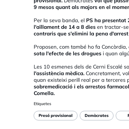
provisional.
Demòcrates
vol que passin
9 mesos quant als majors en el moment 
Per la seva banda, el
PS ha presentat 
l'aïllament de 14 a 8 dies
en tractar-se
contraris que s'elimini la pena d'arrest
Proposen, com també ho fa Concòrdia, 
sota l'efecte de les drogues
i quan algú
Les 10 esmenes dels de Cerni Escalé s
l'assistència mèdica.
Concretament, vol
quan existeixi perill real per a tercer
sobremedicació i els arrestos farmacol
Comella.
Etiquetes
Presó provisional
Demòcrates