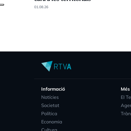
01.08.26
Informació
Més
Notícies
EI T
Societat
Age
Política
Tràn
Economia
Cultura