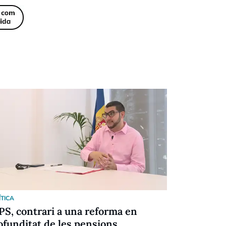
ÍTICA
POLÍTICA
 PS, contrari a una reforma en
Concòrdia 
ofunditat de les pensions
referèndu