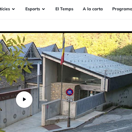
ícies
Esports
EI Temps
A la carta
Programa