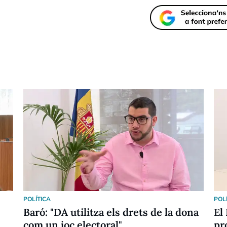
POLÍTICA
POL
Baró: "DA utilitza els drets de la dona
El
com un joc electoral"
pr