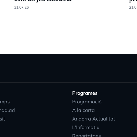
31.07.26
21.0
Programes
emps
Programació
nda.ad
A la carta
sit
Andorra Actualitat
L'Informatiu
Reportatges