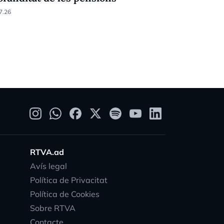
7.26
15.07.26
RTVA.ad
Avís legal
Política de Privacitat
Política de Cookies
Sobre RTVA
Contacte