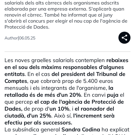
salarials dels alts càrrecs dels organismes adscrits
elaborada per una empresa externa. S'aplicarà quan
renovin el càrrec. També ha informat que al juny
s'obrirà el concurs per elegir el nou cap de l'agència de
Protecció de Dades.
share
|
Author
06.05.25
Les noves graelles salarials contemplen
rebaixes
en el sou dels màxims responsables d'algunes
entitats
. En el cas
del president del Tribunal de
Comptes
, que cobrarà prop de 5.400 euros
mensuals i els integrants de l'organisme,
la
retallada és de més d'un 20%
. En canvi
puja
el
que percep
el cap de l'agència de Protecció de
Dades,
de prop d'
un 10%
, i
el raonador del
ciutadà, d'un 25%
. Això sí,
l'increment serà
efectiu per als successors.
La subsíndica general
Sandra Codina
ha explicat