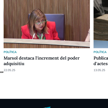
POLÍTICA
POLÍTICA
Marsol destaca l'increment del poder
Publica
adquisitiu
d'actes
22.05.25
13.05.25