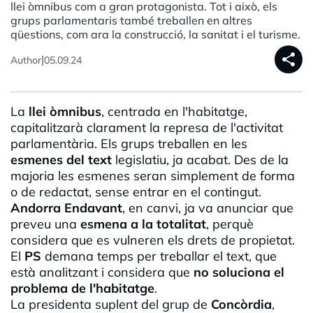
llei òmnibus com a gran protagonista. Tot i això, els
grups parlamentaris també treballen en altres
qüestions, com ara la construcció, la sanitat i el turisme.
share
|
Author
05.09.24
La
llei òmnibus
, centrada en l'habitatge,
capitalitzarà clarament la represa de l'activitat
parlamentària. Els grups treballen en les
esmenes del text
legislatiu, ja acabat. Des de la
majoria les esmenes seran simplement de forma
o de redactat, sense entrar en el contingut.
Andorra Endavant
, en canvi, ja va anunciar que
preveu una
esmena a la totalitat
, perquè
considera que es vulneren els drets de propietat.
El
PS
demana temps per treballar el text, que
està analitzant i considera que
no soluciona el
problema de l'habitatge
.
La presidenta suplent del grup de
Concòrdia
,