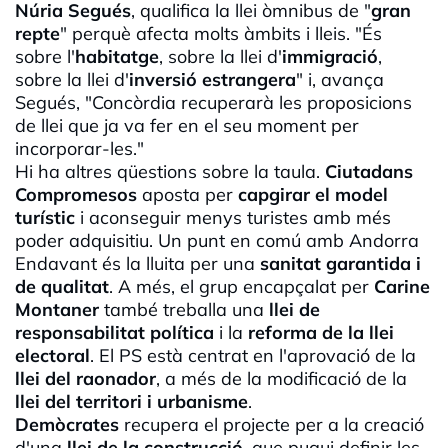
Núria Segués
, qualifica la llei òmnibus de "
gran
repte
" perquè afecta molts àmbits i lleis. "És
sobre l'
habitatge
, sobre la llei d'
immigració
,
sobre la llei d'
inversió estrangera
" i, avança
Segués, "Concòrdia recuperarà les proposicions
de llei que ja va fer en el seu moment per
incorporar-les."
Hi ha altres qüestions sobre la taula.
Ciutadans
Compromesos
aposta per
capgirar el model
turístic
i aconseguir menys turistes amb més
poder adquisitiu. Un punt en comú amb Andorra
Endavant és la lluita per una
sanitat garantida i
de qualitat
. A més, el grup encapçalat per
Carine
Montaner
també treballa una
llei de
responsabilitat política
i la
reforma de la llei
electoral
. El PS està centrat en l'aprovació de la
llei del raonador
, a més de la modificació de la
llei del territori i urbanisme
.
Demòcrates
recupera el projecte per a la creació
d'una
llei de la construcció
, que pugui definir les