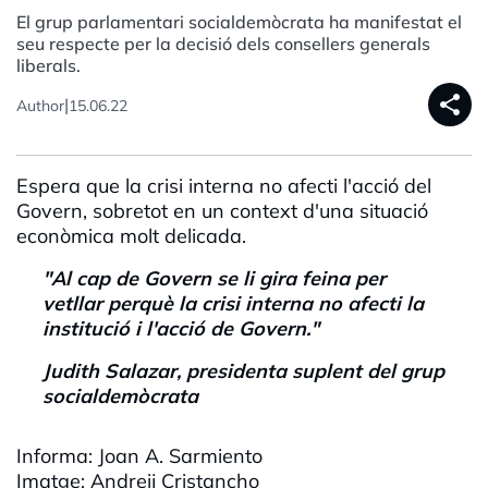
El grup parlamentari socialdemòcrata ha manifestat el
seu respecte per la decisió dels consellers generals
liberals.
share
|
Author
15.06.22
Espera que la crisi interna no afecti l'acció del
Govern, sobretot en un context d'una situació
econòmica molt delicada.
"Al cap de Govern se li gira feina per
vetllar perquè la crisi interna no afecti la
institució i l'acció de Govern."
Judith
Salazar, p
residenta suplent del grup
socialdemòcrata
Informa: Joan A.
Sarmiento
Imatge:
Andreij
Cristancho