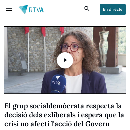
drag_handle
search
En directe
El grup socialdemòcrata respecta la
decisió dels exliberals i espera que la
crisi no afecti l'acció del Govern