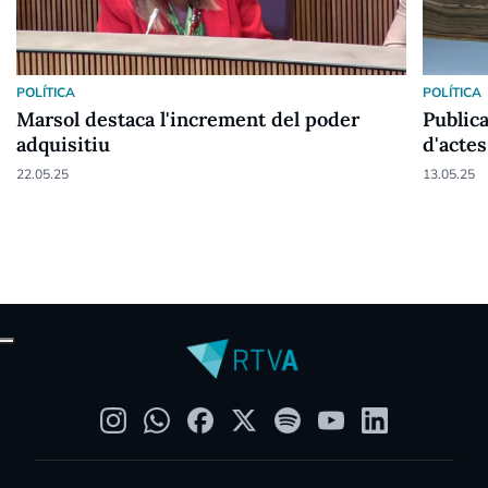
POLÍTICA
POLÍTICA
Marsol destaca l'increment del poder
Publica
adquisitiu
d'actes
22.05.25
13.05.25