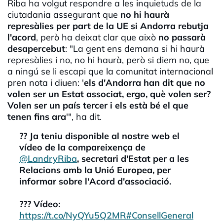
Riba ha volgut respondre a les inquietuds de la
ciutadania assegurant que
no hi haurà
represàlies per part de la
UE
si Andorra rebutja
l'acord
, però ha deixat clar que això
no passarà
desapercebut
: "La gent ens demana si hi haurà
represàlies i no, no hi haurà, però si diem no, que
a ningú se li escapi que la comunitat internacional
pren nota i diuen: '
els d'Andorra han dit que no
volen ser un Estat associat, ergo, què volen ser?
Volen ser un país tercer i els està bé el que
tenen fins ara
'", ha dit.
?? Ja teniu disponible al nostre web el
vídeo de la compareixença de
@LandryRiba
, secretari d'Estat per a les
Relacions amb la Unió Europea, per
informar sobre l'Acord d'associació.
??? Vídeo:
https://t.co/NyQYu5Q2MR
#ConsellGeneral