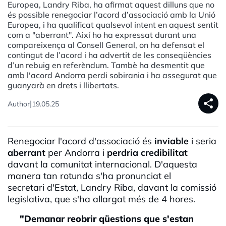
Europea, Landry Riba, ha afirmat aquest dilluns que no
és possible renegociar l’acord d’associació amb la Unió
Europea, i ha qualificat qualsevol intent en aquest sentit
com a "aberrant". Així ho ha expressat durant una
compareixença al Consell General, on ha defensat el
contingut de l’acord i ha advertit de les conseqüències
d’un rebuig en referèndum. Tambè ha desmentit que
amb l'acord Andorra perdi sobirania i ha assegurat que
guanyarà en drets i llibertats.
share
|
Author
19.05.25
Renegociar l'acord d'associació és
inviable
i seria
aberrant
per Andorra i
perdria credibilitat
davant la comunitat internacional. D'aquesta
manera tan rotunda s'ha pronunciat el
secretari d'Estat, Landry Riba, davant la comissió
legislativa, que s'ha allargat més de 4 hores.
"Demanar reobrir qüestions que s'estan