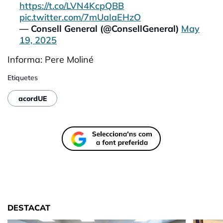
https://t.co/LVN4KcpQBB
pic.twitter.com/7mUaIaEHzO
— Consell General (@ConsellGeneral)
May
19, 2025
Informa: Pere
Moliné
Etiquetes
acordUE
DESTACAT