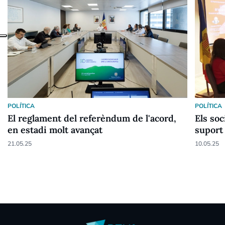
POLÍTICA
POLÍTICA
El reglament del referèndum de l'acord,
Els so
en estadi molt avançat
suport 
21.05.25
10.05.25