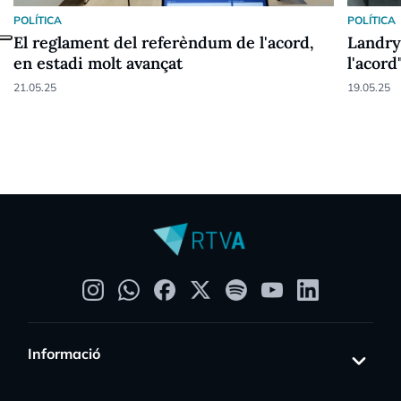
POLÍTICA
POLÍTICA
El reglament del referèndum de l'acord,
Landry
en estadi molt avançat
l'acord
21.05.25
19.05.25
Informació