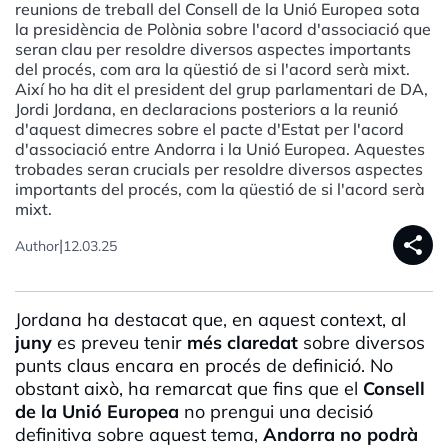
reunions de treball del Consell de la Unió Europea sota
la presidència de Polònia sobre l'acord d'associació que
seran clau per resoldre diversos aspectes importants
del procés, com ara la qüestió de si l'acord serà mixt.
Així ho ha dit el president del grup parlamentari de DA,
Jordi Jordana, en declaracions posteriors a la reunió
d'aquest dimecres sobre el pacte d'Estat per l'acord
d'associació entre Andorra i la Unió Europea. Aquestes
trobades seran crucials per resoldre diversos aspectes
importants del procés, com la qüestió de si l'acord serà
mixt.
share
|
Author
12.03.25
Jordana ha destacat que, en aquest context, al
juny
es preveu tenir
més claredat
sobre diversos
punts claus encara en procés de definició. No
obstant això, ha remarcat que fins que el
Consell
de la Unió Europea
no prengui una decisió
definitiva sobre aquest tema,
Andorra no podrà