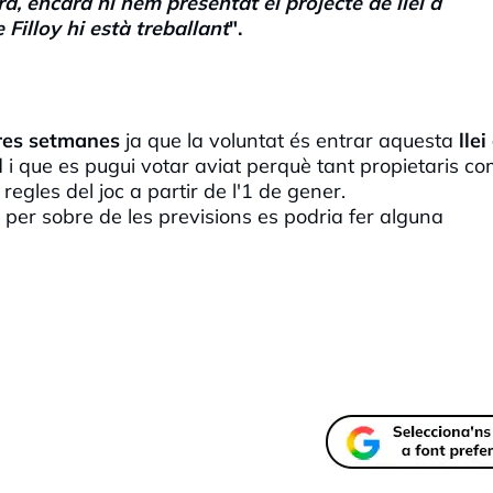
d, encara ni hem presentat el projecte de llei a
re
Filloy
hi està treballant
".
eres setmanes
ja que la voluntat és entrar aquesta
llei
l
i que es pugui votar aviat perquè tant propietaris c
egles del joc a partir de l'1 de gener.
ó per sobre de les previsions es podria fer alguna