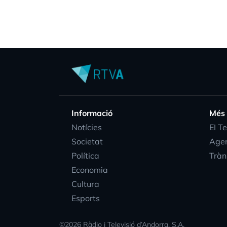
Informació
Més
Notícies
EI T
Societat
Age
Política
Tràn
Economia
Cultura
Esports
©
2026
Ràdio i Televisió d’Andorra, S.A.