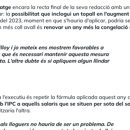
tatge
encara la recta final de la seva redacció amb u
r: la
possibilitat que inclogui un topall en l'augment
 del 2023, moment en que s'hauria d'aplicar, podria s
 més coll avall és
renovar un any més la congelació 
illoy
i jo mateix ens mostrem favorables a
m que és necessari mantenir aquesta mesura
ta. L
'altre dubte és si apliquem algun llindar
a l'executiu és repetir la fórmula aplicada aquest any
mb
l'IPC
a aquells salaris que se situen per sota del sa
zaria l'altra.
als lloguers no hauria de ser un problema. De