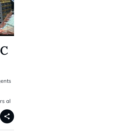
PC
gents
rs al
share