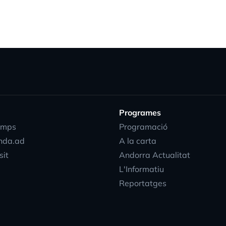
Programes
emps
Programació
nda.ad
A la carta
sit
Andorra Actualitat
L'Informatiu
Reportatges