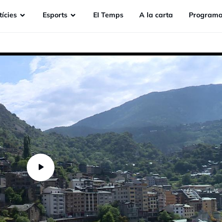
ícies
Esports
EI Temps
A la carta
Programa