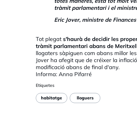
totes maneres, està tot molt ver
tràmit parlamentari i el minist
Eric
Jover, ministre de Finances
Tot plegat
s'haurà de decidir les prop
tràmit parlamentari abans de
Meritxel
llogaters sàpiguen com abans millor les r
Jover ha afegit que de créixer la inflaci
modificació abans de final d'any.
Informa: Anna
Pifarré
Etiquetes
habitatge
lloguers