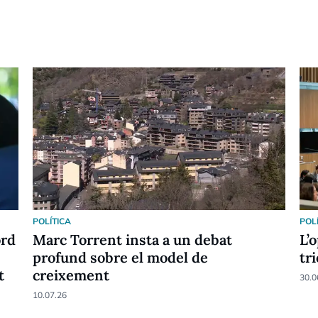
POLÍTICA
POL
ord
Marc Torrent insta a un debat
L’
profund sobre el model de
tr
t
creixement
30.0
10.07.26