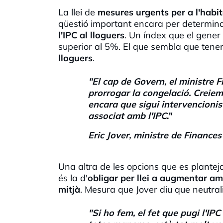
La llei de
mesures urgents per a l'habi
qüestió important encara per determina
l'IPC
al lloguers
. Un índex que el gener
superior al 5%. El que sembla que tenen
lloguers
.
"El cap de Govern, el ministre
F
prorrogar la congelació. Creie
encara que sigui intervencionis
associat amb
l'IPC
."
Eric
Jover, ministre de Finances
Una altra de les opcions que es plantej
és la d'
obligar per llei a augmentar a
mitjà
. Mesura que Jover diu que neutralit
"S
i ho fem, el fet que pugi
l'IPC