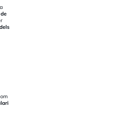
na
 de
er
dels
 com
lari