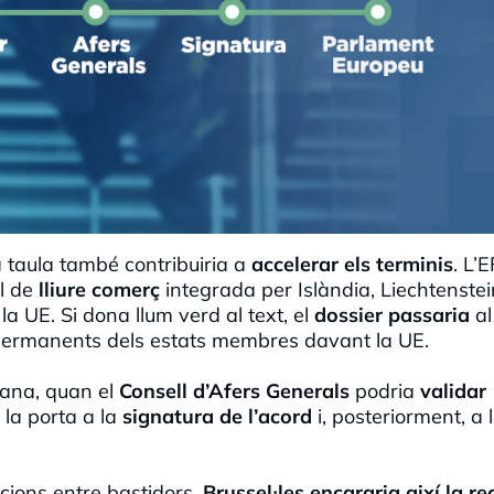
 taula també contribuiria a
accelerar els terminis
. L’
l de
lliure comerç
integrada per Islàndia, Liechtenstei
a UE. Si dona llum verd al text, el
dossier passaria
al
 permanents dels estats membres davant la UE.
mana, quan el
Consell d’Afers Generals
podria
validar
 la porta a la
signatura de l’acord
i, posteriorment, a 
cions entre bastidors,
Brussel·les encararia així la re