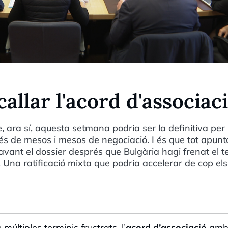
allar l'acord d'associac
, ara sí, aquesta setmana podria ser la definitiva per
és de mesos i mesos de negociació. I és que tot apun
avant el dossier després que Bulgària hagi frenat el t
 Una ratificació mixta que podria accelerar de cop els
 múltiples terminis frustrats, l’
acord d’associació
amb 