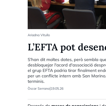
Ariadna Vitullo
L’EFTA pot desenc
S'han dit moltes dates, però sembla que
desbloquejar l'acord d'associació despr
el grup EFTA podria tirar finalment end
per un conflicte intern amb San Marino.
terminis.
|
Òscar Serrano
19.05.26
Després de
mesos de negociacions
i de