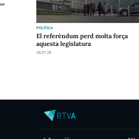
POLÍTICA
El referèndum perd molta força
aquesta legislatura
16.07.26