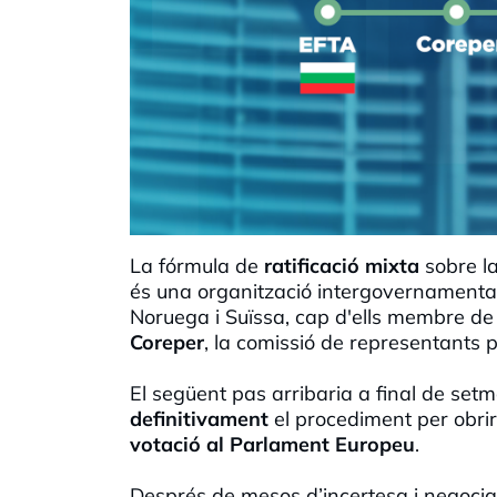
La fórmula de
ratificació mixta
sobre la
és una organització intergovernamenta
Noruega i Suïssa, cap d'ells membre de l
Coreper
, la comissió de representants
El següent pas arribaria a final de set
definitivament
el procediment per obrir
votació al Parlament Europeu
.
Després de mesos d’incertesa i negocia