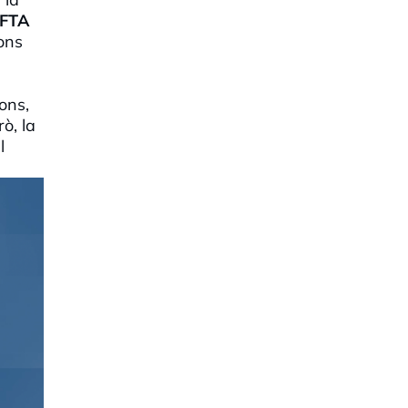
EFTA
ions
ons,
rò, la
l