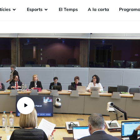
ícies
Esports
EI Temps
A la carta
Programa