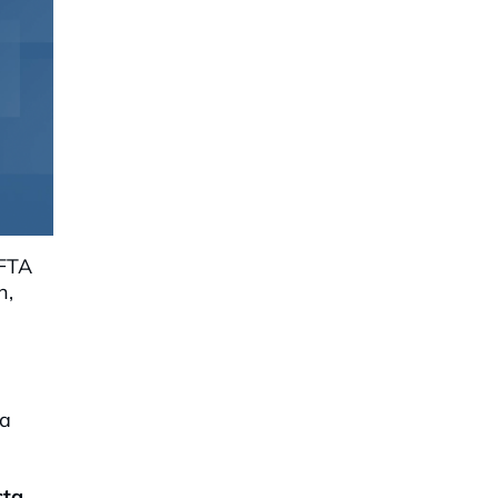
EFTA
n,
la
cta