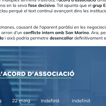
ana en la seva
fase decisiva
. Tot apunta que el
grup 
clau perquè el text continuï avançant dins les instituc
tmanes, causant de l'aparent paràlisi en les negociaci
, arran d’un
conflicte intern amb San Marino
. Ara, pe
da
i això podria permetre
desencallar
definitivament e