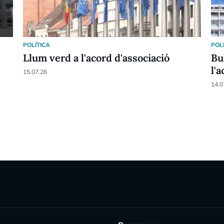
POLÍTICA
POL
Llum verd a l'acord d'associació
Bu
l'
15.07.26
14.0