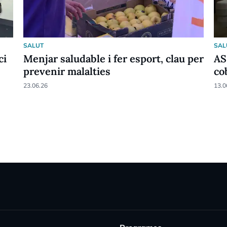
SALUT
SAL
ci
Menjar saludable i fer esport, clau per
AS
prevenir malalties
co
23.06.26
13.0