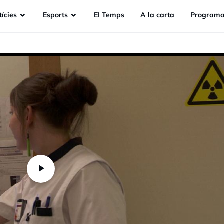
ícies
Esports
EI Temps
A la carta
Programa