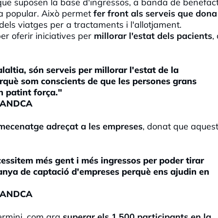
 que suposen la base d'ingressos, a banda de benefac
ada popular. Això permet
fer front als serveis que dona
dels viatges per a tractaments i l'allotjament.
er oferir iniciatives per
millorar l'estat dels pacients
,
altia, són serveis per millorar l'estat de la
perquè som conscients de que les persones grans
 patint força."
SSANDCA
ecenatge adreçat a les empreses
, donat que aques
essitem més gent i més ingressos per poder tirar
nya de captació d'empreses perquè ens ajudin en
SSANDCA
termini, com ara
superar els 1.500 participants en la