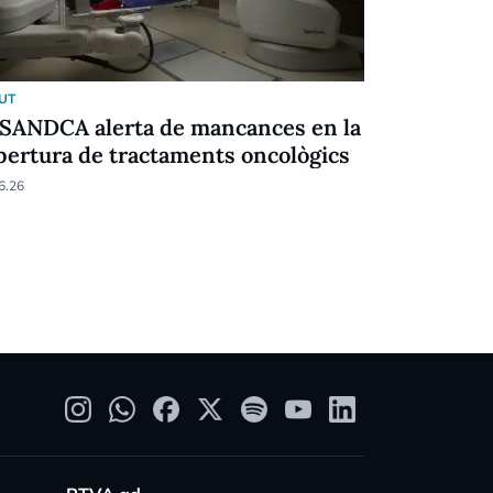
UT
SALUT
SANDCA alerta de mancances en la
Assandca v
bertura de tractaments oncològics
però qüest
6.26
31.05.26