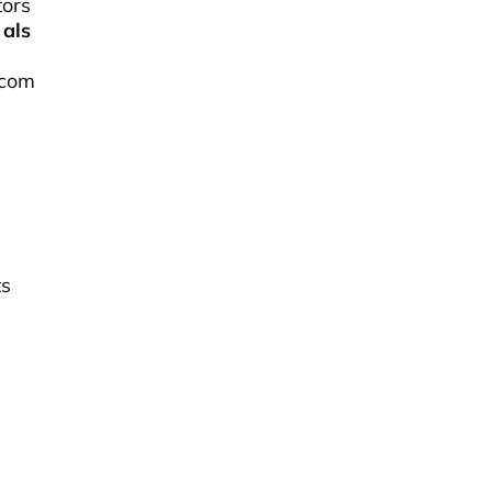
tors
 als
 com
ts