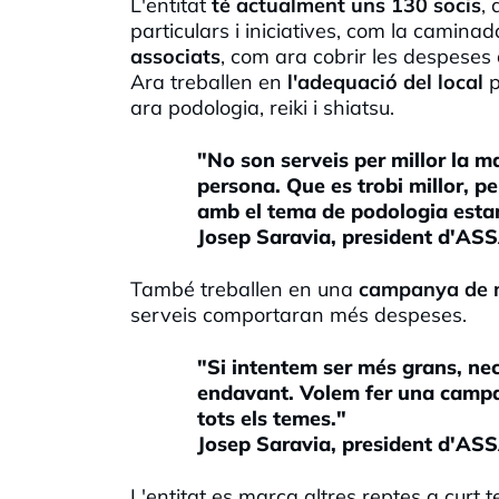
L'entitat
té actualment uns 130 socis
,
particulars i iniciatives, com la camin
associats
, com ara cobrir les despeses 
Ara treballen en
l'adequació del local
p
ara podologia, reiki i shiatsu.
"No son serveis per millor la mal
persona. Que es trobi millor, 
amb el tema de podologia estan
Josep Saravia, president d'A
També treballen en una
campanya de m
serveis comportaran més despeses.
"Si intentem ser més grans, nec
endavant. Volem fer una campa
tots els temes."
Josep Saravia, president d'A
L'entitat es marca altres reptes a curt 