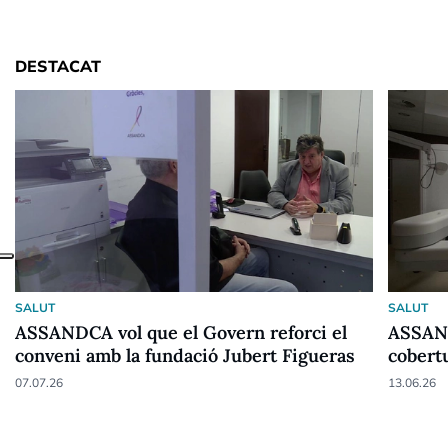
DESTACAT
SALUT
SALUT
ASSANDCA vol que el Govern reforci el
ASSAND
conveni amb la fundació Jubert Figueras
cobert
07.07.26
13.06.26