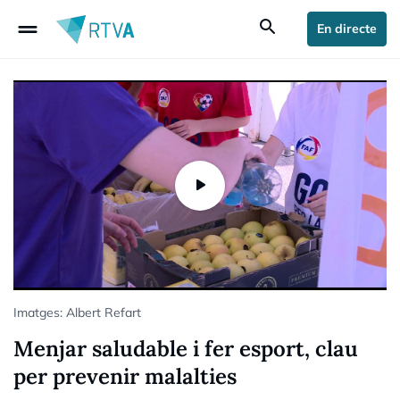
drag_handle
search
En directe
Imatges: Albert Refart
Menjar saludable i fer esport, clau
per prevenir malalties