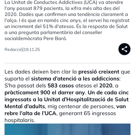
La Unitat de Conductes Addictives (UCA) va atendre
l'any passat 879 pacients, la xifra més alta des del
2020. Dades que confirmen una tendència clarament a
l’alça. I és que en només cinc anys, el servei ha registrat
un increment del 51% d'atesos. És la resposta de Salut
a una pregunta parlamentària del conseller
socialdemòcrata Pere Baró.
share
|
Redacció
19.11.25
Les dades deixen ben clar la
pressió creixent
que
suporta el
sistema d’atenció a les addiccions
:
S'ha passat dels
583 casos
atesos el
2020
, a
pràcticament 900 el darrer any
.
Un de cada cinc
ingressats a la Unitat d’Hospitalització de Salut
Mental d’adults
, mig centenar de persones,
van
rebre l’alta de l’UCA
, generant 65 ingressos
hospitalaris.