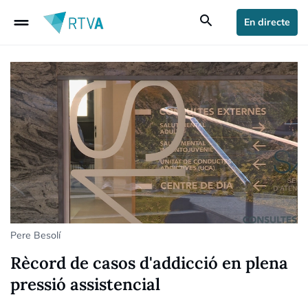
drag_handle
search
En directe
Pere Besolí
Rècord de casos d'addicció en plena
pressió assistencial