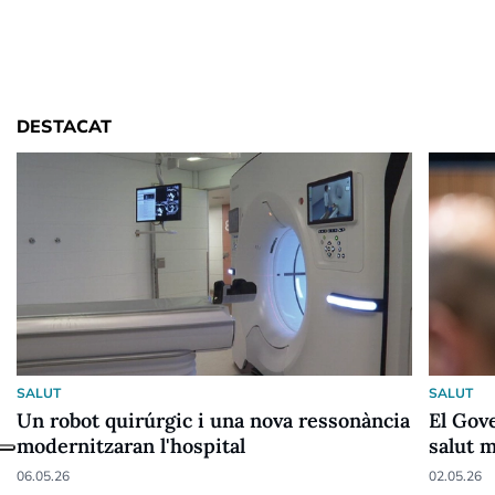
DESTACAT
SALUT
SALUT
Un robot quirúrgic i una nova ressonància
El Gov
modernitzaran l'hospital
salut 
06.05.26
02.05.26