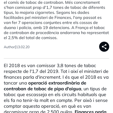
el comís de tabac de contraban. Més concretament
s'han comissat prop d'1,7 tones de tabac de diferents
tipus, la majoria cigarretes. Segons les dades
facilitades pel ministeri de Finances, l'any passat es
van fer 7 operacions conjuntes entre els cossos de
duana i policia, amb 19 detencions. A França el tabac
de contraban de procedència andorrana ha representat
el 2,5% del total de comisos.
share
|
Author
13.02.20
El 2018 es van comissar 3,8 tones de tabac
respecte de l'1,7 del 2019. Tot i així el ministeri de
finances parla d'increment. I és que el 2018 es va
tancar una
operació extraordinària de
contraban de tabac de pipa d'aigua
, un tipus de
tabac que escasseja en els circuits habituals que
els fa no tenir-la molt en compte. Per això i sense
comptar aquesta operació, en què es van
decomissar prop de 2.500 quilos,
Finances parla