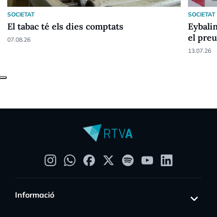
SOCIETAT
SOCIETAT
El tabac té els dies comptats
Eybalin
el preu
07.08.26
13.07.26
Informació