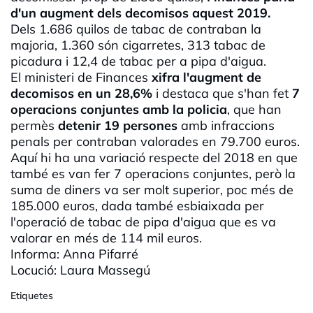
d'un augment dels decomisos aquest 2019.
Dels 1.686 quilos de tabac de contraban la
majoria, 1.360 són cigarretes, 313 tabac de
picadura i 12,4 de tabac per a pipa d'aigua.
El ministeri de Finances
xifra l'augment de
decomisos en un 28,6%
i destaca que s'han fet
7
operacions conjuntes amb la policia
, que han
permès
detenir 19 persones
amb infraccions
penals per contraban valorades en 79.700 euros.
Aquí hi ha una variació respecte del 2018 en que
també es van fer 7 operacions conjuntes, però la
suma de diners va ser molt superior, poc més de
185.000 euros, dada també esbiaixada per
l'operació de tabac de pipa d'aigua que es va
valorar en més de 114 mil euros.
Informa: Anna
Pifarré
Locució: Laura Massegú
Etiquetes