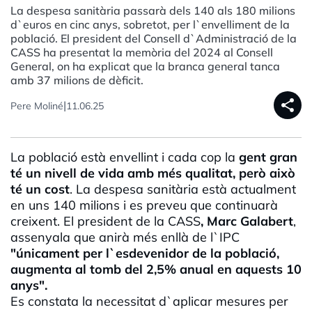
La despesa sanitària passarà dels 140 als 180 milions
d`euros en cinc anys, sobretot, per l`envelliment de la
població. El president del Consell d`Administració de la
CASS ha presentat la memòria del 2024 al Consell
General, on ha explicat que la branca general tanca
amb 37 milions de dèficit.
share
|
Pere Moliné
11.06.25
La població està envellint i cada cop la
gent gran
té un nivell de vida amb més qualitat, però això
té un cost
. La despesa sanitària està actualment
en uns 140 milions i es preveu que continuarà
creixent. El president de la CASS
, Marc Galabert
,
assenyala que anirà més enllà de l`IPC
"únicament per l`esdevenidor de la població,
augmenta al tomb del 2,5% anual en aquests 10
anys".
Es constata la necessitat d`aplicar mesures per