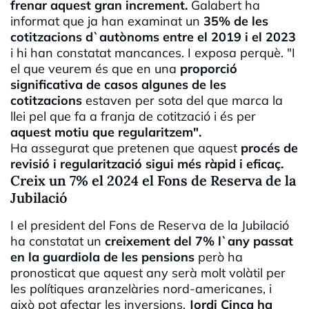
frenar aquest gran increment.
Galabert ha
informat que ja han examinat un
35% de les
cotitzacions d`autònoms entre el 2019 i el 2023
i hi han constatat mancances. I exposa perquè. "I
el que veurem és que en una
proporció
significativa de casos algunes de les
cotitzacions
estaven per sota del que marca la
llei pel que fa a franja de cotització i és per
aquest motiu que regularitzem".
Ha assegurat que pretenen que aquest
procés de
revisió i regularització sigui més ràpid i eficaç.
Creix un 7% el 2024 el Fons de Reserva de la
Jubilació
I el president del Fons de Reserva de la Jubilació
ha constatat un
creixement del 7% l`any passat
en la guardiola de les pensions
però ha
pronosticat que aquest any serà molt volàtil per
les polítiques aranzelàries nord-americanes, i
això pot afectar les inversions.
Jordi Cinca ha