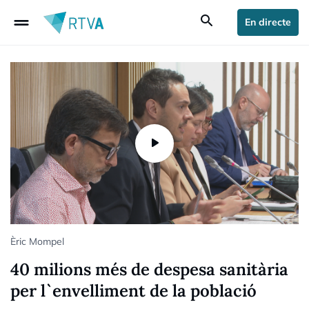
drag_handle
search
En directe
Èric Mompel
40 milions més de despesa sanitària
per l`envelliment de la població