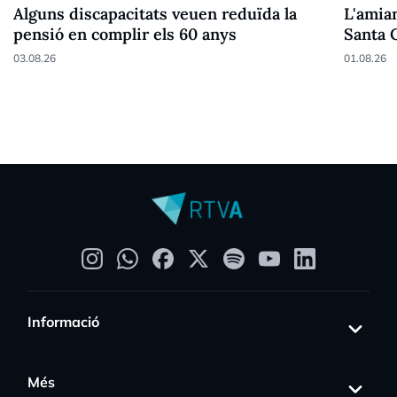
Alguns discapacitats veuen reduïda la
L'amian
pensió en complir els 60 anys
Santa 
03.08.26
01.08.26
Informació
Més