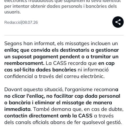
electrònics fraudulosos que suplanten la seva identitat
per intentar obtenir dades personals i bancàries dels
usuaris.
share
|
Redacció
08.07.26
Segons han informat, els missatges inclouen un
enllaç que convida els destinataris a gestionar
un suposat pagament pendent o a tramitar un
reemborsament.
La CASS recorda que
en cap
cas sol·licita dades bancàries
ni informació
confidencial a través del correu electrònic.
Davant aquesta situació, l'organisme recoman
a
no clicar l'enllaç, no facilitar cap dada personal
o bancària i eliminar el missatge de manera
immediata
. També demana que, en cas de dubte,
contactin directament amb la CASS
a través
dels canals oficials abans de fer qualsevol gestió.