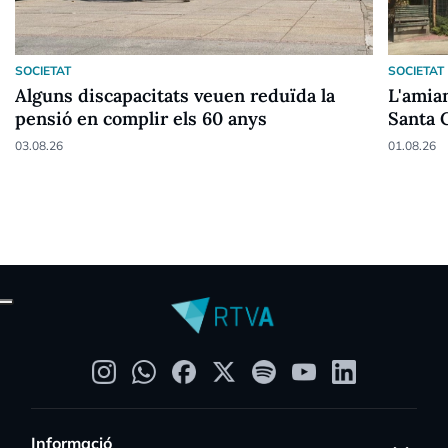
SOCIETAT
SOCIETAT
Alguns discapacitats veuen reduïda la
L'amian
pensió en complir els 60 anys
Santa 
03.08.26
01.08.26
Informació