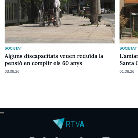
SOCIETAT
SOCIETAT
Alguns discapacitats veuen reduïda la
L'amian
pensió en complir els 60 anys
Santa 
03.08.26
01.08.26