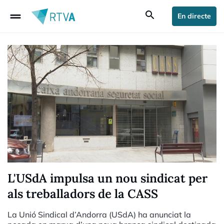
drag_handle
search
En directe
L'USdA impulsa un nou sindicat per
als treballadors de la CASS
La Unió Sindical d’Andorra (USdA) ha anunciat la