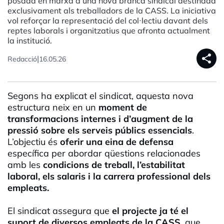
posada en marxa d’una nova branca sindical destinada
exclusivament als treballadors de la CASS. La iniciativa
vol reforçar la representació del col·lectiu davant dels
reptes laborals i organitzatius que afronta actualment
la institució.
share
|
Redacció
16.05.26
Segons ha explicat el sindicat, aquesta nova
estructura neix en un
moment de
transformacions internes i d’augment de la
pressió sobre els serveis públics essencials
.
L’objectiu és
oferir una eina de defensa
específica per abordar qüestions relacionades
amb les
condicions de treball, l’estabilitat
laboral, els salaris i la carrera professional dels
empleats.
El sindicat assegura que
el projecte ja té el
suport de diversos empleats de la CASS
, que