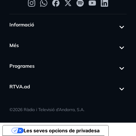
Informació
Més
Programes
RTVA.ad
©
2026
Ràdio i Televisió d’Andorra, S.A.
Les seves opcions de privadesa