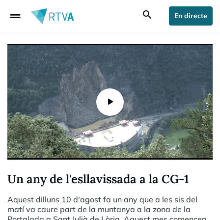
drag_handle
search
En directe
Un any de l'esllavissada a la CG-1
Aquest dilluns 10 d'agost fa un any que a les sis del
matí va caure part de la muntanya a la zona de la
Portalada a Sant Julià de Lòria. Aquest mes comencen