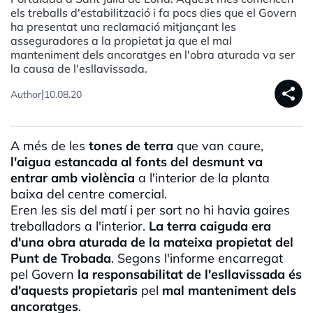
els treballs d'estabilització i fa pocs dies que el Govern
ha presentat una reclamació mitjançant les
asseguradores a la propietat ja que el mal
manteniment dels ancoratges en l'obra aturada va ser
la causa de l'esllavissada.
share
|
Author
10.08.20
A més de les
tones de terra
que van caure,
l'aigua estancada al fonts del desmunt va
entrar amb violència
a l'interior de la planta
baixa del centre comercial.
Eren les sis del matí i per sort no hi havia gaires
treballadors a l'interior.
La terra caiguda era
d'una obra aturada de la mateixa propietat del
Punt de Trobada
. Segons l'informe encarregat
pel Govern
la responsabilitat de l'esllavissada és
d'aquests propietaris
pel
mal manteniment dels
ancoratges
.