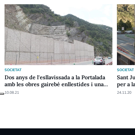
SOCIETAT
SOCIETAT
Dos anys de l'esllavissada a la Portalada
Sant J
amb les obres gairebé enllestides i una
per a l
reclamació que pot arribar als 6,5 milions
Portal
10.08.21
24.11.20