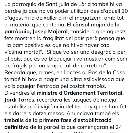
La parròquia de Sant Julià de Lòria també hi va
perdre ja que no va poder utilitzar des d'aquell 10
d'agost ni la deixalleria ni el magatzem, amb tot
el material que contenia. El
cònsol major de la
parròquia, Josep Majoral
, considera que aquests
fets mostren la fragilitat del país però pensa que
"la part positiva és que no hi va haver cap
víctima mortal". "Sí que va ser una desgràcia per
al país, que es va bloquejar i va mostrar com som
de fràgils per un simple tall de carretera".
Recorda que, a més, en l'accés al Pas de la Casa
també hi havia hagut una altra esllavissada que
va bloquejar l'entrada pel costat francès.
Divendres el
ministre d'Ordenament Territorial,
Jordi Torres
, recordava les tasques de neteja,
estabilització i vigilància del terreny que s'han fet
els darrers dotze mesos. Anunciava també els
treballs de la primera fase d'estabilització
definitiva
de la parcel·la que començaran el 24