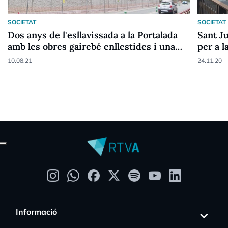
SOCIETAT
SOCIETAT
Dos anys de l'esllavissada a la Portalada
Sant J
amb les obres gairebé enllestides i una
per a l
reclamació que pot arribar als 6,5 milions
Portal
10.08.21
24.11.20
Informació