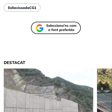
EsllavissadaCG1
DESTACAT