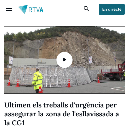
drag_handle
search
En directe
Ultimen els treballs d'urgència per
assegurar la zona de l'esllavissada a
la CG1