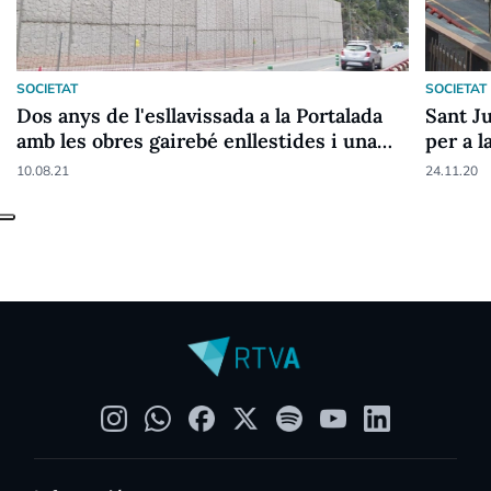
SOCIETAT
SOCIETAT
Dos anys de l'esllavissada a la Portalada
Sant J
amb les obres gairebé enllestides i una
per a l
reclamació que pot arribar als 6,5 milions
Portal
10.08.21
24.11.20