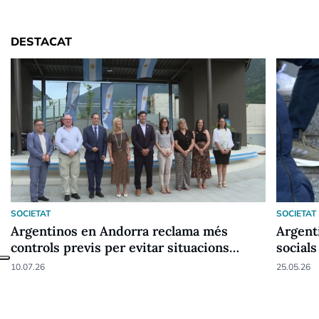
DESTACAT
SOCIETAT
SOCIETAT
Argentinos en Andorra reclama més
Argent
controls previs per evitar situacions
socials
irregulars amb menors
10.07.26
25.05.26