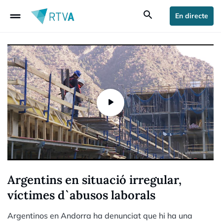
drag_handle
search
En directe
Argentins en situació irregular,
víctimes d`abusos laborals
Argentinos en Andorra ha denunciat que hi ha una