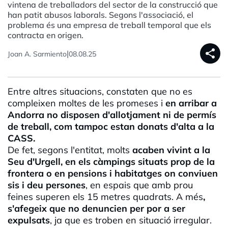
vintena de treballadors del sector de la construcció que
han patit abusos laborals. Segons l'associació, el
problema és una empresa de treball temporal que els
contracta en origen.
share
|
Joan A. Sarmiento
08.08.25
Entre altres situacions, constaten que no es
compleixen moltes de les promeses i
en arribar a
Andorra no disposen d'allotjament ni de permís
de treball, com tampoc estan donats d'alta a la
CASS.
De fet, segons l'entitat, molts
acaben vivint a la
Seu d'Urgell, en els càmpings situats prop de la
frontera o en pensions i habitatges on conviuen
sis i deu persones
, en espais que amb prou
feines superen els 15 metres quadrats. A més
,
s'afegeix que no denuncien per por a ser
expulsats
, ja que es troben en situació irregular.