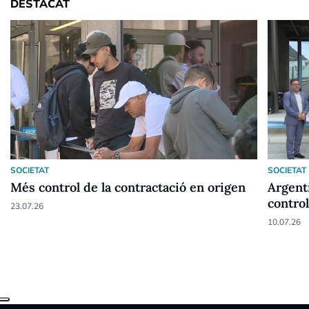
DESTACAT
SOCIETAT
SOCIETAT
Més control de la contractació en origen
Argent
control
23.07.26
irregu
10.07.26