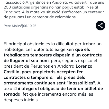
l'associació Argentinos en Andorra, va advertir que uns
250 ciutadans argentins no han pogut establir-se al
Principat. A la mateixa situació s’enfronten un centenar
de peruans i un centenar de colombians.
share
|
Pere Moliné
06.10.25
El principal obstacle és la dificultat per trobar un
habitatge. Les autoritats exigeixen
que els
treballadors temporers disposin d’un contracte
de lloguer al seu nom
, però, segons explica el
president de Peruanos en Andorra
Lorenzo
Castillo
, pocs propietaris accepten fer
contractes a temporers
, i
els preus dels
arrendaments continuen sent "inassolibles"
. A
això
s’hi afegeix l’obligació de tenir un bitllet de
tornada
, fet que incrementa encara més les
despeses inicials.