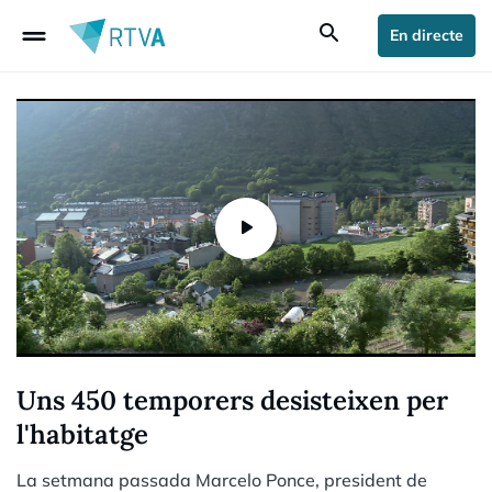
drag_handle
search
En directe
Uns 450 temporers desisteixen per
l'habitatge
La setmana passada Marcelo Ponce, president de