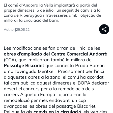
El comú d'Andorra la Vella implantarà a partir del
proper dimecres, 6 de juliol, un seguit de canvis a la
zona de Riberaygua i Travesseres amb l'objectiu de
millorar la circulació del barri.
share
|
Author
29.06.22
Les modificacions es fan arran de l’inici de les
obres d’ampliació del Centre Comercial Andorrà
(CCA), que implicaran també la millora del
Passatge Biscariet
que connecta Prada Ramon
amb l’avinguda Meritxell. Precisament per l’inici
d’aquestes obres a la zona, el comú ha acordat,
tal com publica aquest dimecres el BOPA declarar
desert el concurs per a la remodelació dels
carrers Aigüeta i Europa i ajornar-ne la
remodelació per més endavant, un cop
avançades les obres del passatge Biscariet.
Pel que fa als
canvis en la circulació
, els vehicles