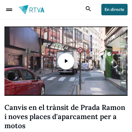
drag_handle
search
En directe
Canvis en el trànsit de Prada Ramon
i noves places d'aparcament per a
motos