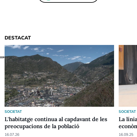
DESTACAT
SOCIETAT
SOCIETAT
L'habitatge continua al capdavant de les
La líni
preocupacions de la població
econòm
16.07.26
16.09.25