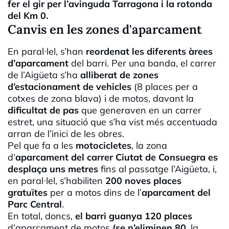
fer el gir per l’avinguda Tarragona i la rotonda
del Km 0.
Canvis en les zones d'aparcament
En paral·lel, s’han
reordenat les diferents àrees
d’aparcament
del barri. Per una banda, el carrer
de l’Aigüeta s’ha
alliberat de zones
d’estacionament de vehicles
(8 places per a
cotxes de zona blava) i de motos, davant la
dificultat de pas
que generaven en un carrer
estret, una situació que s’ha vist més accentuada
arran de l’inici de les obres.
Pel que fa a les
motocicletes
, la zona
d’
aparcament del carrer Ciutat de Consuegra es
desplaça
uns metres
fins al passatge l’Aigüeta, i,
en paral·lel, s’habiliten
200 noves places
gratuïtes
per a motos dins de l’
aparcament del
Parc Central
.
En total, doncs,
el barri guanya 120 places
d’aparcament de motos
(se n’eliminen 80
, la