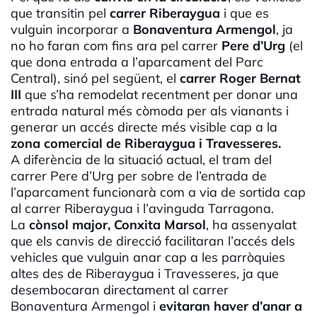
que transitin pel
carrer Riberaygua
i que es
vulguin incorporar a
Bonaventura Armengol
, ja
no ho faran com fins ara pel carrer
Pere d’Urg
(el
que dona entrada a l’aparcament del Parc
Central), sinó pel següent, el
carrer Roger Bernat
III
que s’ha remodelat recentment per donar una
entrada natural més còmoda per als vianants i
generar un accés directe més visible cap a la
zona comercial de Riberaygua i Travesseres.
A diferència de la situació actual, el tram del
carrer Pere d’Urg per sobre de l’entrada de
l’aparcament funcionarà com a via de sortida cap
al carrer Riberaygua i l’avinguda Tarragona.
La
cònsol major, Conxita Marsol
, ha assenyalat
que els canvis de direcció facilitaran l’accés dels
vehicles que vulguin anar cap a les parròquies
altes des de Riberaygua i Travesseres, ja que
desembocaran directament al carrer
Bonaventura Armengol i
evitaran haver d’anar a